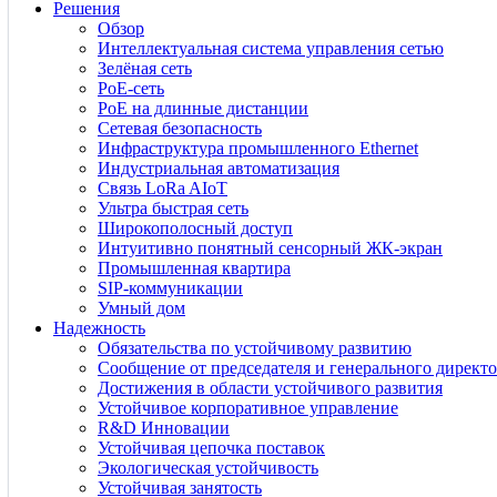
Решения
Обзор
Интеллектуальная система управления сетью
Зелёная сеть
PoE-сеть
PoE на длинные дистанции
Сетевая безопасность
Инфраструктура промышленного Ethernet
Индустриальная автоматизация
Связь LoRa AIoT
Ультра быстрая сеть
Широкополосный доступ
Интуитивно понятный сенсорный ЖК-экран
Промышленная квартира
SIP-коммуникации
Умный дом
Надежность
Обязательства по устойчивому развитию
Сообщение от председателя и генерального директо
Достижения в области устойчивого развития
Устойчивое корпоративное управление
R&D Инновации
Устойчивая цепочка поставок
Экологическая устойчивость
Устойчивая занятость