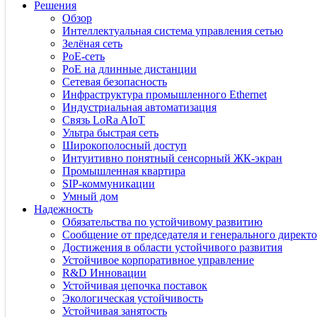
Решения
Обзор
Интеллектуальная система управления сетью
Зелёная сеть
PoE-сеть
PoE на длинные дистанции
Сетевая безопасность
Инфраструктура промышленного Ethernet
Индустриальная автоматизация
Связь LoRa AIoT
Ультра быстрая сеть
Широкополосный доступ
Интуитивно понятный сенсорный ЖК-экран
Промышленная квартира
SIP-коммуникации
Умный дом
Надежность
Обязательства по устойчивому развитию
Сообщение от председателя и генерального директо
Достижения в области устойчивого развития
Устойчивое корпоративное управление
R&D Инновации
Устойчивая цепочка поставок
Экологическая устойчивость
Устойчивая занятость