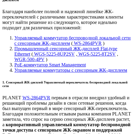
Благодаря наиболее полной и надежной линейке ЖК-
переключателей с различными характеристиками клиенты
могут найти решение из следующего, которое идеально
подходит для различных приложений:
Управляемый коммутатор беспроводной локальной сети
с сенсорным ЖК-дисплеем
(
WS-2864PVR
)
Промышленный сенсорный ЖК-дисплей Flat-type
Ethernet
(
WGS-5225-8UP2SV
,
WGS-5225-8T2SV
,
WGR-500-4PV
)
PoE-коммутатор Smart Management
Управляемые коммутаторы с сенсорным ЖК-дисплеем
1. Сенсорный ЖК-дисплей Управляемый переключатель беспроводной локальной
сети
PLANET
WS-2864PVR
первым в отрасли внедрил удобный и
решающий проблемы дизайн в свои сетевые решения, когда
был выпущен первый в мире сенсорный ЖК-переключатель.
Благодаря положительным отзывам рынка компания PLANET
заметила, что спрос на серию сенсорных ЖК-дисплеев растет,
а
корпоративный управляемый коммутатор беспроводной
точки доступа с сенсорным ЖК-экраном и поддержкой