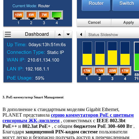
3. PoE-коммутатор Smart Management
В дополнение к стандартным моделям Gigabit Ethernet,
PLANET представила
серию коммутаторов PoE с цветным
сенсорным ЖК-дисплеем
, совместимых с
IEEE 802.3bt
PoE++
и
802.3at PoE+
, с общим
бюджетом PoE 300–600 Вт
.
Благодаря
защищенной PIN-кодом системе
пользователи
могут легко и безопасно получать доступ к перечисленным