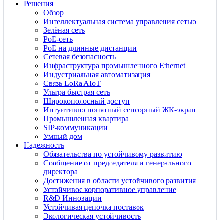
Решения
Обзор
Интеллектуальная система управления сетью
Зелёная сеть
PoE-сеть
PoE на длинные дистанции
Сетевая безопасность
Инфраструктура промышленного Ethernet
Индустриальная автоматизация
Связь LoRa AIoT
Ультра быстрая сеть
Широкополосный доступ
Интуитивно понятный сенсорный ЖК-экран
Промышленная квартира
SIP-коммуникации
Умный дом
Надежность
Обязательства по устойчивому развитию
Сообщение от председателя и генерального
директора
Достижения в области устойчивого развития
Устойчивое корпоративное управление
R&D Инновации
Устойчивая цепочка поставок
Экологическая устойчивость