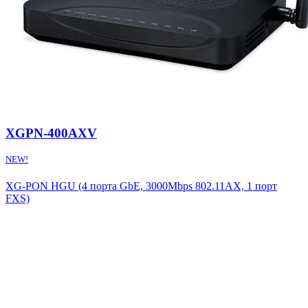
XGPN-400AXV
NEW!
XG-PON HGU (4 порта GbE, 3000Mbps 802.11AX, 1 порт
FXS)