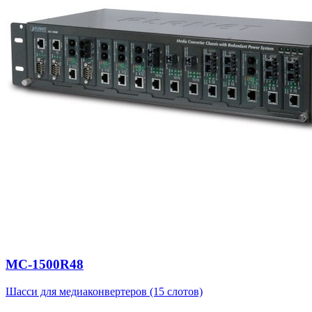
MC-1500R48
Шасси для медиаконвертеров (15 слотов)