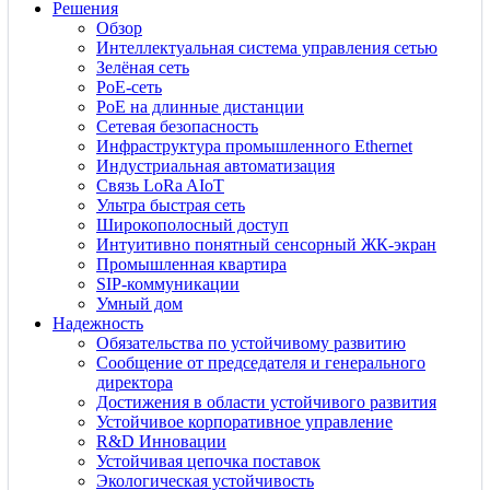
Решения
Обзор
Интеллектуальная система управления сетью
Зелёная сеть
PoE-сеть
PoE на длинные дистанции
Сетевая безопасность
Инфраструктура промышленного Ethernet
Индустриальная автоматизация
Связь LoRa AIoT
Ультра быстрая сеть
Широкополосный доступ
Интуитивно понятный сенсорный ЖК-экран
Промышленная квартира
SIP-коммуникации
Умный дом
Надежность
Обязательства по устойчивому развитию
Сообщение от председателя и генерального
директора
Достижения в области устойчивого развития
Устойчивое корпоративное управление
R&D Инновации
Устойчивая цепочка поставок
Экологическая устойчивость