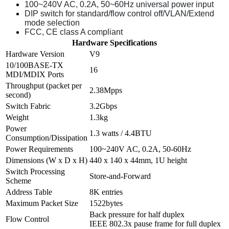
100~240V AC, 0.2A, 50~60Hz universal power input
DIP switch for standard/flow control off/VLAN/Extend
mode selection
FCC, CE class A compliant
Hardware Specifications
Hardware Version
V9
10/100BASE-TX
16
MDI/MDIX Ports
Throughput (packet per
2.38Mpps
second)
Switch Fabric
3.2Gbps
Weight
1.3kg
Power
1.3 watts / 4.4BTU
Consumption/Dissipation
Power Requirements
100~240V AC, 0.2A, 50-60Hz
Dimensions (W x D x H)
440 x 140 x 44mm, 1U height
Switch Processing
Store-and-Forward
Scheme
Address Table
8K entries
Maximum Packet Size
1522bytes
Back pressure for half duplex
Flow Control
IEEE 802.3x pause frame for full duplex