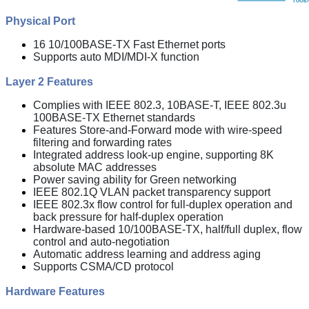
Physical Port
16 10/100BASE-TX Fast Ethernet ports
Supports auto MDI/MDI-X function
Layer 2 Features
Complies with IEEE 802.3, 10BASE-T, IEEE 802.3u
100BASE-TX Ethernet standards
Features Store-and-Forward mode with wire-speed
filtering and forwarding rates
Integrated address look-up engine, supporting 8K
absolute MAC addresses
Power saving ability for Green networking
IEEE 802.1Q VLAN packet transparency support
IEEE 802.3x flow control for full-duplex operation and
back pressure for half-duplex operation
Hardware-based 10/100BASE-TX, half/full duplex, flow
control and auto-negotiation
Automatic address learning and address aging
Supports CSMA/CD protocol
Hardware Features