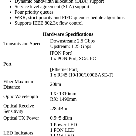
Dynamic bandwidth allocation (DBA) support
Service level agreement (SLA) support
Four priority queues
WRR, strict priority and FIFO queue schedule algorithms
Supports IEEE 802.3x flow control
Hardware Specifications
Downstream: 2.5 Gbps
Transmission Speed
Upstream: 1.25 Gbps
[PON Port]
1 x PON Port, SC/UPC
Port
[Ethernet Port]
1 x RJ45 (10/100/1000BASE-T)
Fiber Maximum
20km
Distance
TX: 1310mm
Optic Wavelength
RX: 1490mm
Optical Receive
-28 dBm
Sensitivity
Optical TX Power
0.5~5 dBm
1 Power LED
1 PON LED
LED Indicators
1 LOS LED