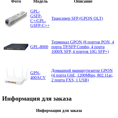
Фото
Модель
Описание
GPL-
GSFP-
Трансивер SFP (GPON OLT)
C+/GPL-
GSFP-C++
Терминал GPON (8 портов PON, 4
GPL-8000
порта TP/SFP Combo, 4 порта
1000X SFP, 4 портов 10G SFP+)
Домашний маршрутизатор GPON
GPN-
(4 порта GbE, 1200Mbps, 802.11ac,
400ACV
2 порта FXS, 1 USB)
Информация для заказа
Информация для заказа