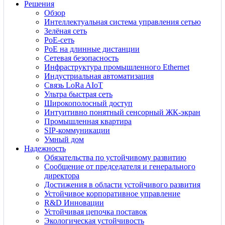
Решения
Обзор
Интеллектуальная система управления сетью
Зелёная сеть
PoE-сеть
PoE на длинные дистанции
Сетевая безопасность
Инфраструктура промышленного Ethernet
Индустриальная автоматизация
Связь LoRa AIoT
Ультра быстрая сеть
Широкополосный доступ
Интуитивно понятный сенсорный ЖК-экран
Промышленная квартира
SIP-коммуникации
Умный дом
Надежность
Обязательства по устойчивому развитию
Сообщение от председателя и генерального
директора
Достижения в области устойчивого развития
Устойчивое корпоративное управление
R&D Инновации
Устойчивая цепочка поставок
Экологическая устойчивость