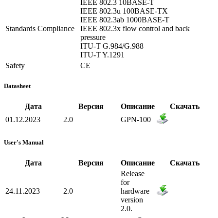
IEEE 802.3 10BASE-T
IEEE 802.3u 100BASE-TX
IEEE 802.3ab 1000BASE-T
Standards Compliance
IEEE 802.3x flow control and back
pressure
ITU-T G.984/G.988
ITU-T Y.1291
Safety
CE
Datasheet
Дата
Версия
Описание
Скачать
01.12.2023
2.0
GPN-100
User's Manual
Дата
Версия
Описание
Скачать
Release
for
24.11.2023
2.0
hardware
version
2.0.