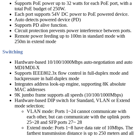
Supports PoE power up to 32 watts for each PoE port, with a
total PoE budget of 250W.
Each port supports 54V DC power to PoE powered device.
Auto detects powered device (PD)
Supports PD alive function.
Circuit protection prevents power interference between ports.
Remote power feeding up to 100m in standard mode with
250m in extend mode
Switching
Hardware-based 10/100/1000Mbps auto-negotiation and auto
MDI/MDI-X
Supports IEEE802.3x flow control in full-duplex mode and
backpressure in half-duplex mode
Integrates address look-up engine, supporting 8K absolute
MAC addresses
9K jumbo frame supports all speeds (10/100/1000Mbps)
Hardware-based DIP switch for Standard, VLAN or Extend
mode selection;
VLAN mode: Ports 1~24 cannot communicate with
each other, but can communicate with the uplink ports
25~28 and SFP ports 27~ 28
Extend mode: Ports 1~8 have data rate of 10Mbps. The
farthest transmission distance is up to 250 meters and all