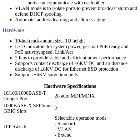
ports can communicate with each other.
VLAN mode is to isolate ports to prevent broadcast storm and
defend DHCP spoofing
Automatic address learning and address aging
Hardware
19-inch rack-mount size, 1U height
LED indicators for system power, per port PoE ready and
PoE activity, speed, Link/Act
2 fans to provide stable and efficient power performance
Supports contact discharge of ±6KV DC and air distance
discharge of ±8KV DC for Ethernet ESD protection
Supports ±6KV surge immunity
Hardware Specifications
10/100/1000BASE-T
28 auto MDI/MDIX
Copper Ports
1000BASE-X SFP/mini-
2
GBIC Slots
Selectable operation mode
- Standard
DIP Switch
- VLAN
- Extend