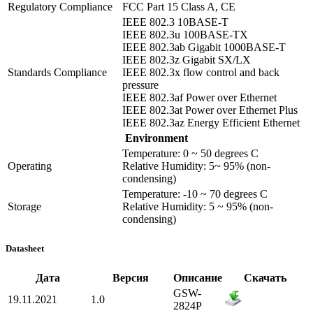
Regulatory Compliance
FCC Part 15 Class A, CE
IEEE 802.3 10BASE-T
IEEE 802.3u 100BASE-TX
IEEE 802.3ab Gigabit 1000BASE-T
IEEE 802.3z Gigabit SX/LX
Standards Compliance
IEEE 802.3x flow control and back
pressure
IEEE 802.3af Power over Ethernet
IEEE 802.3at Power over Ethernet Plus
IEEE 802.3az Energy Efficient Ethernet
Environment
Temperature: 0 ~ 50 degrees C
Operating
Relative Humidity: 5~ 95% (non-
condensing)
Temperature: -10 ~ 70 degrees C
Storage
Relative Humidity: 5 ~ 95% (non-
condensing)
Datasheet
Дата
Версия
Описание
Скачать
GSW-
19.11.2021
1.0
2824P