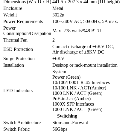
Dimensions (W x D x H)
441.5 x 207.3 x 44 mm (1U height)
Enclosure
Metal
Weight
3022g
Power Requirements
100~240V AC, 50/60Hz, 5A max.
Power
Max. 278 watts/948 BTU
Consumption/Dissipation
Thermal Fan
2
Contact discharge of ±6KV DC,
ESD Protection
Air discharge of ±8KV DC
Surge Protection
±6KV
Installation
Desktop or rack-mount installation
System
Power (Green)
10/100/1000T RJ45 Interfaces
10/100 LNK / ACT(Amber)
LED Indicators
1000 LNK / ACT (Green)
PoE-in-Use(Amber)
1000X SFP Interfaces
1000 LNK / ACT (Green)
Switching
Switch Architecture
Store-and-Forward
Switch Fabric
56Gbps