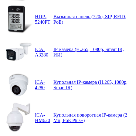
HDP-
Вызывная панель (720p, SIP, RFID,
5240PT
PoE)
ICA-
IP-камера (H.265, 1080p, Smart IR,
A3280
ИИ)
ICA-
Купольная IP-камера (H.265, 1080p,
4280
Smart IR)
ICA-
Купольная поворотная IP-камера (2
HM620
Мп, PoE Plus+)