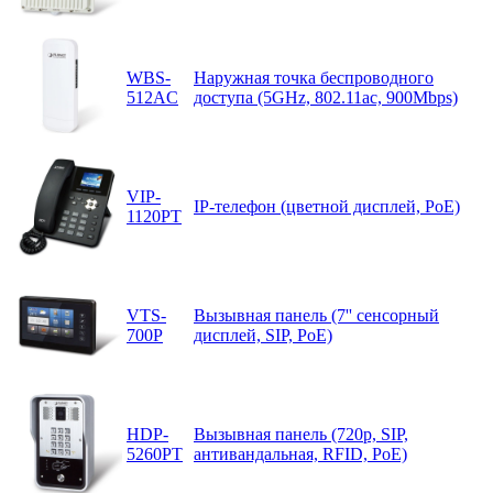
WBS-
Наружная точка беспроводного
512AC
доступа (5GHz, 802.11ac, 900Mbps)
VIP-
IP-телефон (цветной дисплей, PoE)
1120PT
VTS-
Вызывная панель (7'' сенсорный
700P
дисплей, SIP, PoE)
HDP-
Вызывная панель (720p, SIP,
5260PT
антивандальная, RFID, PoE)