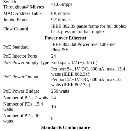
Switch
41.66Mpps
Throughput@64bytes
MAC Address Table
8K entries
Jumbo Frame
9216 bytes
IEEE 802.3x pause frame for full duplex;
Flow Control
back pressure for half duplex
Power over Ethernet
IEEE 802.3at Power over Ethernet
PoE Standard
Plus/PSE
PoE Injector Ports
24
PoE Power Supply Type
End-span: 1/2 (+), 3/6 (-)
Per port 54±1V DC, 300mA. max. 15.4
watts (IEEE 802.3af)
PoE Power Output
Per port 54±1V DC, 600mA. max. 32
watts (IEEE 802.3at)
PoE Power Budget
250 watts
Number of PDs, 7 watts
24
Number of PDs, 15.4
16
watts
Number of PDs, 30
8
watts
Standards Conformance