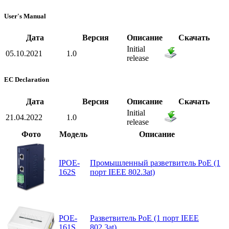
User's Manual
Дата
Версия
Описание
Скачать
Initial
05.10.2021
1.0
release
EC Declaration
Дата
Версия
Описание
Скачать
Initial
21.04.2022
1.0
release
Фото
Модель
Описание
IPOE-
Промышленный разветвитель PoE (1
162S
порт IEEE 802.3at)
POE-
Разветвитель PoE (1 порт IEEE
161S
802.3at)