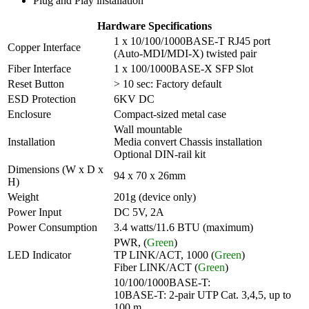
Plug and Play installation
Hardware Specifications
1 x 10/100/1000BASE-T RJ45 port
Copper Interface
(Auto-MDI/MDI-X) twisted pair
Fiber Interface
1 x 100/1000BASE-X SFP Slot
Reset Button
> 10 sec: Factory default
ESD Protection
6KV DC
Enclosure
Compact-sized metal case
Wall mountable
Installation
Media convert Chassis installation
Optional DIN-rail kit
Dimensions (W x D x
94 x 70 x 26mm
H)
Weight
201g (device only)
Power Input
DC 5V, 2A
Power Consumption
3.4 watts/11.6 BTU (maximum)
PWR, (
Green
)
LED Indicator
TP LINK/ACT, 1000 (
Green
)
Fiber LINK/ACT (
Green
)
10/100/1000BASE-T:
10BASE-T: 2-pair UTP Cat. 3,4,5, up to
100 m