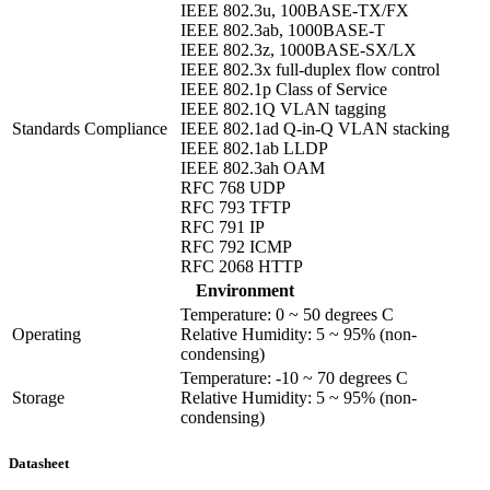
IEEE 802.3u, 100BASE-TX/FX
IEEE 802.3ab, 1000BASE-T
IEEE 802.3z, 1000BASE-SX/LX
IEEE 802.3x full-duplex flow control
IEEE 802.1p Class of Service
IEEE 802.1Q VLAN tagging
Standards Compliance
IEEE 802.1ad Q-in-Q VLAN stacking
IEEE 802.1ab LLDP
IEEE 802.3ah OAM
RFC 768 UDP
RFC 793 TFTP
RFC 791 IP
RFC 792 ICMP
RFC 2068 HTTP
Environment
Temperature: 0 ~ 50 degrees C
Operating
Relative Humidity: 5 ~ 95% (non-
condensing)
Temperature: -10 ~ 70 degrees C
Storage
Relative Humidity: 5 ~ 95% (non-
condensing)
Datasheet