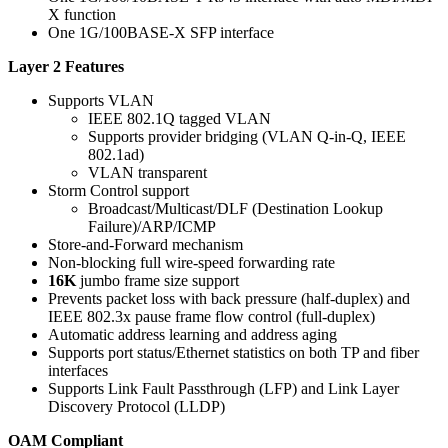
X function
One 1G/100BASE-X SFP interface
Layer 2 Features
Supports VLAN
IEEE 802.1Q tagged VLAN
Supports provider bridging (VLAN Q-in-Q, IEEE
802.1ad)
VLAN transparent
Storm Control support
Broadcast/Multicast/DLF (Destination Lookup
Failure)/ARP/ICMP
Store-and-Forward mechanism
Non-blocking full wire-speed forwarding rate
16K
jumbo frame size support
Prevents packet loss with back pressure (half-duplex) and
IEEE 802.3x pause frame flow control (full-duplex)
Automatic address learning and address aging
Supports port status/Ethernet statistics on both TP and fiber
interfaces
Supports Link Fault Passthrough (LFP) and Link Layer
Discovery Protocol (LLDP)
OAM Compliant