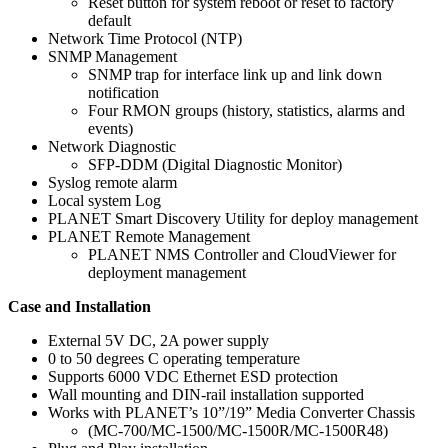
Reset button for system reboot or reset to factory
default
Network Time Protocol (NTP)
SNMP Management
SNMP trap for interface link up and link down
notification
Four RMON groups (history, statistics, alarms and
events)
Network Diagnostic
SFP-DDM (Digital Diagnostic Monitor)
Syslog remote alarm
Local system Log
PLANET Smart Discovery Utility for deploy management
PLANET Remote Management
PLANET NMS Controller and CloudViewer for
deployment management
Case and Installation
External 5V DC, 2A power supply
0 to 50 degrees C operating temperature
Supports 6000 VDC Ethernet ESD protection
Wall mounting and DIN-rail installation supported
Works with PLANET’s 10”/19” Media Converter Chassis
(MC-700/MC-1500/MC-1500R/MC-1500R48)