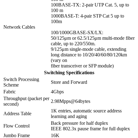
100BASE-TX: 2-pair UTP Cat. 5, up to
100 m
1000BASE-T: 4-pair STP Cat 5 up to
100m
Network Cables
100/1000GBASE-SX/LX:
50/125μm or 62.5/125μm multi-mode fiber
cable, up to 220/550m.
9/125μm single-mode cable, extending
long distance to 10/20/40/60/80/120km
(vary on
fiber transceiver or SFP module)
Switching Specifications
Switch Processing
Store and Forward
Scheme
Fabric
4Gbps
Throughput (packet per
2.98Mpps@64bytes
second)
1K entries, automatic source address
Address Table
learning and aging
Back pressure for half duplex
Flow Control
IEEE 802.3x pause frame for full duplex
Jumbo Frame
16K