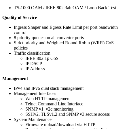
TS-1000 OAM / IEEE 802.3ah OAM / Loop Back Test
Quality of Service
Ingress Shaper and Egress Rate Limit per port bandwidth
control
8 priority queues on all converter ports
Strict priority and Weighted Round Robin (WRR) CoS
policies
Traffic classification
IEEE 802.1p CoS
IP DSCP
IP Address
Management
IPv4 and IPv6 dual stack management
Management Interfaces
Web HTTP management
Telnet Command Line Interface
SNMP v1, v2c monitoring
SSHv2, TLSv1.2 and SNMP v3 secure access
System Maintenance
Firmware upload/download via HTTP