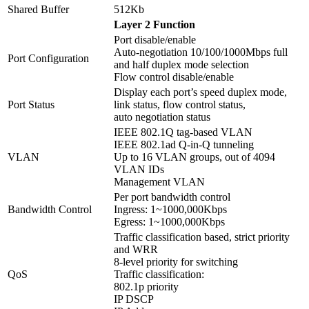
Shared Buffer
512Kb
Layer 2 Function
Port disable/enable
Auto-negotiation 10/100/1000Mbps full
Port Configuration
and half duplex mode selection
Flow control disable/enable
Display each port’s speed duplex mode,
Port Status
link status, flow control status,
auto negotiation status
IEEE 802.1Q tag-based VLAN
IEEE 802.1ad Q-in-Q tunneling
VLAN
Up to 16 VLAN groups, out of 4094
VLAN IDs
Management VLAN
Per port bandwidth control
Bandwidth Control
Ingress: 1~1000,000Kbps
Egress: 1~1000,000Kbps
Traffic classification based, strict priority
and WRR
8-level priority for switching
QoS
Traffic classification:
802.1p priority
IP DSCP