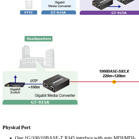
Physical Port
One 1G/100/10BASE-T RJ45 interface with auto MDI/MDI-