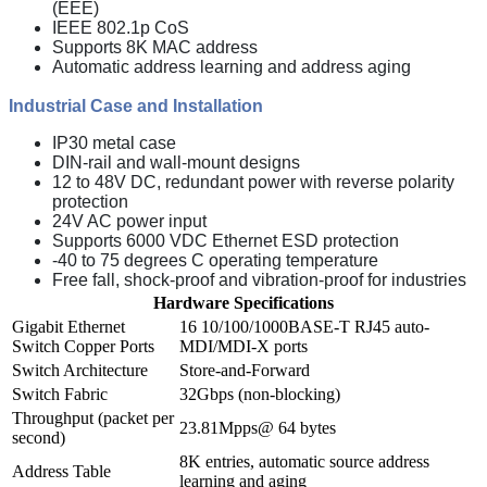
(EEE)
IEEE 802.1p CoS
Supports 8K MAC address
Automatic address learning and address aging
Industrial Case and Installation
IP30 metal case
DIN-rail and wall-mount designs
12 to 48V DC, redundant power with reverse polarity
protection
24V AC power input
Supports 6000 VDC Ethernet ESD protection
-40 to 75 degrees C operating temperature
Free fall, shock-proof and vibration-proof for industries
Hardware Specifications
Gigabit Ethernet
16 10/100/1000BASE-T RJ45 auto-
Switch Copper Ports
MDI/MDI-X ports
Switch Architecture
Store-and-Forward
Switch Fabric
32Gbps (non-blocking)
Throughput (packet per
23.81Mpps@ 64 bytes
second)
8K entries, automatic source address
Address Table
learning and aging