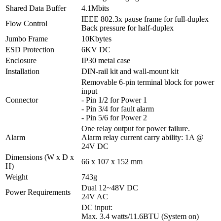
Shared Data Buffer
4.1Mbits
IEEE 802.3x pause frame for full-duplex
Flow Control
Back pressure for half-duplex
Jumbo Frame
10Kbytes
ESD Protection
6KV DC
Enclosure
IP30 metal case
Installation
DIN-rail kit and wall-mount kit
Removable 6-pin terminal block for power
input
Connector
- Pin 1/2 for Power 1
- Pin 3/4 for fault alarm
- Pin 5/6 for Power 2
One relay output for power failure.
Alarm
Alarm relay current carry ability: 1A @
24V DC
Dimensions (W x D x
66 x 107 x 152 mm
H)
Weight
743g
Dual 12~48V DC
Power Requirements
24V AC
DC input:
Max. 3.4 watts/11.6BTU (System on)