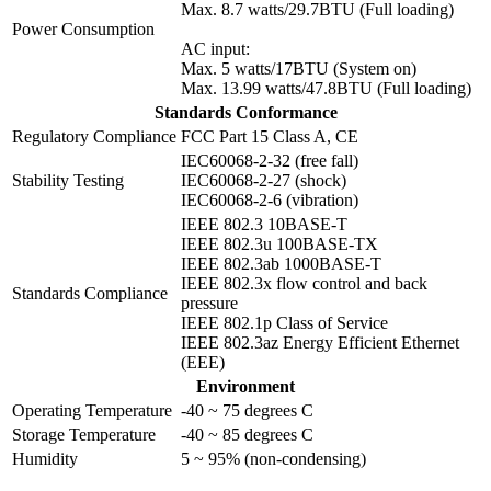
Max. 8.7 watts/29.7BTU (Full loading)
Power Consumption
AC input:
Max. 5 watts/17BTU (System on)
Max. 13.99 watts/47.8BTU (Full loading)
Standards Conformance
Regulatory Compliance
FCC Part 15 Class A, CE
IEC60068-2-32 (free fall)
Stability Testing
IEC60068-2-27 (shock)
IEC60068-2-6 (vibration)
IEEE 802.3 10BASE-T
IEEE 802.3u 100BASE-TX
IEEE 802.3ab 1000BASE-T
IEEE 802.3x flow control and back
Standards Compliance
pressure
IEEE 802.1p Class of Service
IEEE 802.3az Energy Efficient Ethernet
(EEE)
Environment
Operating Temperature
-40 ~ 75 degrees C
Storage Temperature
-40 ~ 85 degrees C
Humidity
5 ~ 95% (non-condensing)