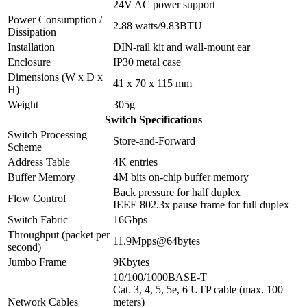
24V AC power support
Power Consumption /
2.88 watts/9.83BTU
Dissipation
Installation
DIN-rail kit and wall-mount ear
Enclosure
IP30 metal case
Dimensions (W x D x
41 x 70 x 115 mm
H)
Weight
305g
Switch Specifications
Switch Processing
Store-and-Forward
Scheme
Address Table
4K entries
Buffer Memory
4M bits on-chip buffer memory
Back pressure for half duplex
Flow Control
IEEE 802.3x pause frame for full duplex
Switch Fabric
16Gbps
Throughput (packet per
11.9Mpps@64bytes
second)
Jumbo Frame
9Kbytes
10/100/1000BASE-T
Cat. 3, 4, 5, 5e, 6 UTP cable (max. 100
Network Cables
meters)