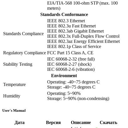
EIA/TIA-568 100-ohm STP (max. 100
meters)
Standards Conformance
IEEE 802.3 Ethernet
IEEE 802.3u Fast Ethernet
IEEE 802.3ab Gigabit Ethernet
Standards Compliance
IEEE 802.3x Full-Duplex Flow Control
IEEE 802.3az Energy Efficient Ethernet
IEEE 802.1p Class of Service
Regulatory Compliance
FCC Part 15 Class A, CE
IEC 60068-2-32 (free fall)
Stability Testing
IEC 60068-2-27 (shock)
IEC 60068-2-6 (vibration)
Environment
Operating: -40~75 degrees C
Temperature
Storage: -40~75 degrees C
Operating: 5~90%
Humidity
Storage: 5~90% (non-condensing)
User's Manual
Дата
Версия
Описание
Скачать