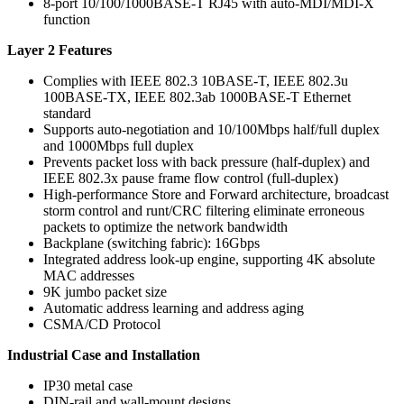
8-port 10/100/1000BASE-T RJ45 with auto-MDI/MDI-X
function
Layer 2 Features
Complies with IEEE 802.3 10BASE-T, IEEE 802.3u
100BASE-TX, IEEE 802.3ab 1000BASE-T Ethernet
standard
Supports auto-negotiation and 10/100Mbps half/full duplex
and 1000Mbps full duplex
Prevents packet loss with back pressure (half-duplex) and
IEEE 802.3x pause frame flow control (full-duplex)
High-performance Store and Forward architecture, broadcast
storm control and runt/CRC filtering eliminate erroneous
packets to optimize the network bandwidth
Backplane (switching fabric): 16Gbps
Integrated address look-up engine, supporting 4K absolute
MAC addresses
9K jumbo packet size
Automatic address learning and address aging
CSMA/CD Protocol
Industrial Case and Installation
IP30 metal case
DIN-rail and wall-mount designs