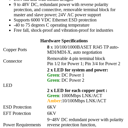
9 to 48V DC, redundant power with reverse polarity
protection, and connective, removable terminal block for
master and slave power; 24V AC power support
Supports 6000 VDC Ethernet ESD protection
-40 to 75 degrees C operating temperature
Free fall, shock-proof and vibration-proof for industries
Hardware Specifications
8
x 10/100/1000BASET RJ45 TP auto-
Copper Ports
MDI/MDI-X, auto negotiation
Removable 4-pin terminal block
Connector
Pin 1/2 for Power 1; Pin 3/4 for Power 2
2 x LED for system and power:
Green
: DC Power 1
Green
: DC Power 2
LED
2 x LED for each copper port :
Green
: 1000Mbps LNK/ACT
Amber
:10/100Mbps LNK/ACT
ESD Protection
6KV
EFT Protection
6KV
9~48V DC redundant power with polarity
Power Requirements
reverse protection function,