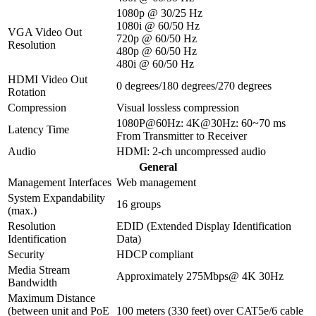
1080p @ 30/25 Hz
1080i @ 60/50 Hz
VGA Video Out
720p @ 60/50 Hz
Resolution
480p @ 60/50 Hz
480i @ 60/50 Hz
HDMI Video Out
0 degrees/180 degrees/270 degrees
Rotation
Compression
Visual lossless compression
1080P@60Hz: 4K@30Hz: 60~70 ms
Latency Time
From Transmitter to Receiver
Audio
HDMI: 2-ch uncompressed audio
General
Management Interfaces
Web management
System Expandability
16 groups
(max.)
Resolution
EDID (Extended Display Identification
Identification
Data)
Security
HDCP compliant
Media Stream
Approximately 275Mbps@ 4K 30Hz
Bandwidth
Maximum Distance
(between unit and PoE
100 meters (330 feet) over CAT5e/6 cable