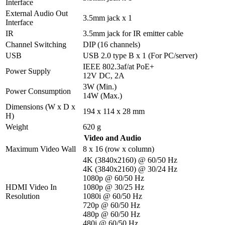
Interface
External Audio Out
3.5mm jack x 1
Interface
IR
3.5mm jack for IR emitter cable
Channel Switching
DIP (16 channels)
USB
USB 2.0 type B x 1 (For PC/server)
IEEE 802.3af/at PoE+
Power Supply
12V DC, 2A
3W (Min.)
Power Consumption
14W (Max.)
Dimensions (W x D x
194 x 114 x 28 mm
H)
Weight
620 g
Video and Audio
Maximum Video Wall
8 x 16 (row x column)
4K (3840x2160) @ 60/50 Hz
4K (3840x2160) @ 30/24 Hz
1080p @ 60/50 Hz
HDMI Video In
1080p @ 30/25 Hz
Resolution
1080i @ 60/50 Hz
720p @ 60/50 Hz
480p @ 60/50 Hz
480i @ 60/50 Hz