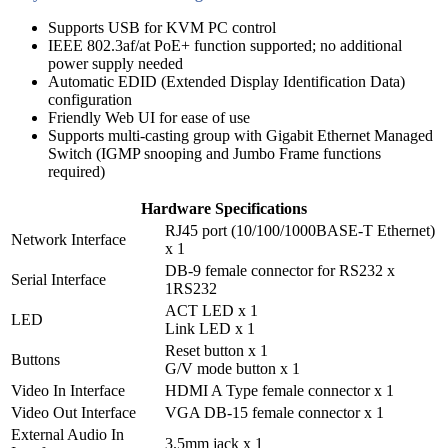
Supports USB for KVM PC control
IEEE 802.3af/at PoE+ function supported; no additional
power supply needed
Automatic EDID (Extended Display Identification Data)
configuration
Friendly Web UI for ease of use
Supports multi-casting group with Gigabit Ethernet Managed
Switch (IGMP snooping and Jumbo Frame functions
required)
Hardware Specifications
RJ45 port (10/100/1000BASE-T Ethernet)
Network Interface
x 1
DB-9 female connector for RS232 x
Serial Interface
1RS232
ACT LED x 1
LED
Link LED x 1
Reset button x 1
Buttons
G/V mode button x 1
Video In Interface
HDMI A Type female connector x 1
Video Out Interface
VGA DB-15 female connector x 1
External Audio In
3.5mm jack x 1