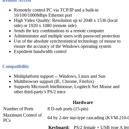
Remote Access
Remotely control PC via TCP/IP and a built-in
10/100/1000Mbps Ethernet port
High Video Quality: Resolution up to 2048 x 1536 (local
side) or 1920 x 1080 (remote side)
Sends the key combinations to a remote computer
Administrator and multiple users with password protection
Use of the absolute synchronistical technology of mouse to
ensure the accuracy of the Windows operating system
Expedient bandwidth control
Compatibility
Multiplatform support -- Windows, Linux and Sun
Multibrowser support (IE, Chrome, Firefox)
Supports Microsoft Intellimouse, Logitech Net Mouse and
other third-party’s PS/2 mice
Hardware
Number of Ports
8 D-sub ports (15-pin)
Maximum Control of
64 by 2-tier star-type cascading (KVM-210-
PCs
Keyboard:
PS/2 female + USB type A fe