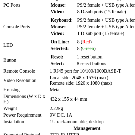
PC Ports
Mouse:
PS/2 female + USB type A fe
Video:
8 D-sub ports (15 female)
Keyboard:
PS/2 female + USB type A fe
Console Ports
Mouse:
PS/2 female + USB type A fe
Video:
1 D-sub port (15 female)
On Line:
8 (
Red
)
LED
Selected:
8 (
Green
)
Reset:
1 reset button
Button
Select:
8 select buttons
Remote Console
1 RJ45 port for 10/100/1000BASE-T
Local side: 2048 x 1536 (max)
Video Resolution
Remote side: 1920 x 1080 (max)
Housing
Metal
Dimensions (W x D x
432 x 155 x 44 mm
H)
Weight
2.22kg
Power Requirement
9V DC, 1A
Installation
1U rack-mountable, desktop
Management
Supported Protocol
TCP, IP, HTTP