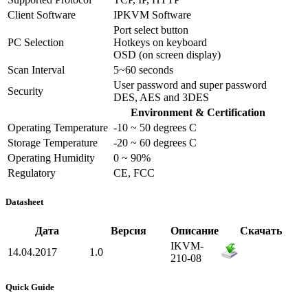
Client Software
IPKVM Software
Port select button
PC Selection
Hotkeys on keyboard
OSD (on screen display)
Scan Interval
5~60 seconds
User password and super password
Security
DES, AES and 3DES
Environment & Certification
Operating Temperature
-10 ~ 50 degrees C
Storage Temperature
-20 ~ 60 degrees C
Operating Humidity
0 ~ 90%
Regulatory
CE, FCC
Datasheet
Дата
Версия
Описание
Скачать
IKVM-
14.04.2017
1.0
210-08
Quick Guide