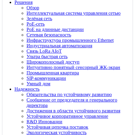
Решения
Обзор
Интеллектуальная система управления сетью
Зелёная сеть
PoE-сеть
PoE на длинные дистанции
Сетевая безопасность
Инфраструктура промышленного Ethernet
Индустриальная автоматизация
Связь LoRa AIoT
Ультра быстрая сеть
Широкополосный доступ
Интуитивно понятный сенсорный ЖК-экран
Промышленная квартира
SIP-коммуникации
Умный дом
Надежность
Обязательства по устойчивому развитию
Сообщение от председателя и генерального
директора
Достижения в области устойчивого развития
Устойчивое корпоративное управление
R&D Инновации
Устойчивая цепочка поставок
Экологическая устойчивость