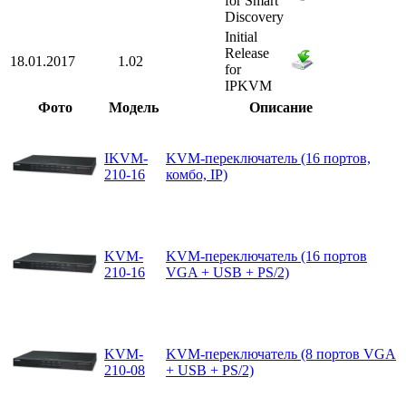
for Smart
Discovery
Initial
Release
18.01.2017
1.02
for
IPKVM
Фото
Модель
Описание
IKVM-
KVM-переключатель (16 портов,
210-16
комбо, IP)
KVM-
KVM-переключатель (16 портов
210-16
VGA + USB + PS/2)
KVM-
KVM-переключатель (8 портов VGA
210-08
+ USB + PS/2)