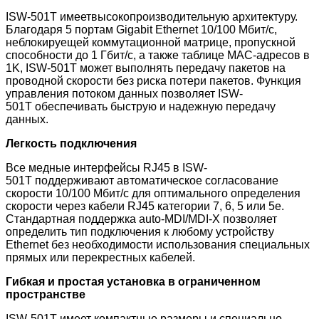
ISW-501T имеетвысокопроизводительную архитектуру.
Благодаря 5 портам Gigabit Ethernet 10/100 Мбит/с,
неблокируещей коммутационной матрице, пропускной
способности до 1
Гбит/с, а также таблице MAC-адресов в
1
K, ISW-501T может выполнять передачу пакетов на
проводной скорости без риска потери пакетов. Функция
управления потоком данных позволяет ISW-
501T
обеспечивать быструю и надежную передачу
данных.
Легкость подключения
Все медные интерфейсы RJ45 в ISW-
501T
поддерживают автоматическое согласование
скорости 10/100 Мбит/с для оптимального определения
скорости через кабели RJ45 категории 7, 6, 5 или 5e.
Стандартная поддержка auto-MDI/MDI-X позволяет
определить тип подключения к любому устройству
Ethernet без необходимости использования специальных
прямых или перекрестных кабелей.
Гибкая и простая установка в ограниченном
пространстве
ISW-501T
имеет компактные размеры и специально