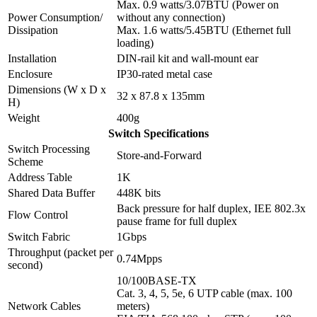
Max. 0.9 watts/3.07BTU (Power on
Power Consumption/
without any connection)
Dissipation
Max. 1.6 watts/5.45BTU (Ethernet full
loading)
Installation
DIN-rail kit and wall-mount ear
Enclosure
IP30-rated metal case
Dimensions (W x D x
32 x 87.8 x 135mm
H)
Weight
400g
Switch Specifications
Switch Processing
Store-and-Forward
Scheme
Address Table
1K
Shared Data Buffer
448K bits
Back pressure for half duplex, IEE 802.3x
Flow Control
pause frame for full duplex
Switch Fabric
1Gbps
Throughput (packet per
0.74Mpps
second)
10/100BASE-TX
Cat. 3, 4, 5, 5e, 6 UTP cable (max. 100
Network Cables
meters)