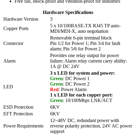
Free fall, shock-proof and vibration-proof for industries
Hardware Specifications
Hardware Version
3
5 x 10/100BASE-TX RJ45 TP auto-
Copper Ports
MDI/MDI-X, auto negotiation
Removable 6-pin terminal block
Connector
Pin 1/2 for Power 1; Pin 3/4 for fault
alarm; Pin 5/6 for Power 2
Provides one relay output for power
Alarm
failure; Alarm relay current carry ability:
1A @ DC 24V
3 x LED for system and power:
Green
: DC Power 1
Green
: DC Power 2
LED
Red
: Power Alarm
1 x LED for each copper port:
Green
: 10/100Mbps LNK/ACT
ESD Protection
6KV
EFT Protection
6KV
12~48V DC, redundant power with
Power Requirements
reverse polarity protection, 24V AC power
support