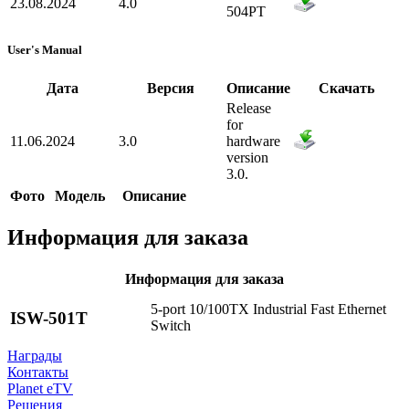
23.08.2024
4.0
504PT
User's Manual
Дата
Версия
Описание
Скачать
Release
for
11.06.2024
3.0
hardware
version
3.0.
Фото
Модель
Описание
Информация для заказа
Информация для заказа
5-port 10/100TX Industrial Fast Ethernet
ISW-501T
Switch
Награды
Контакты
Planet eTV
Решения