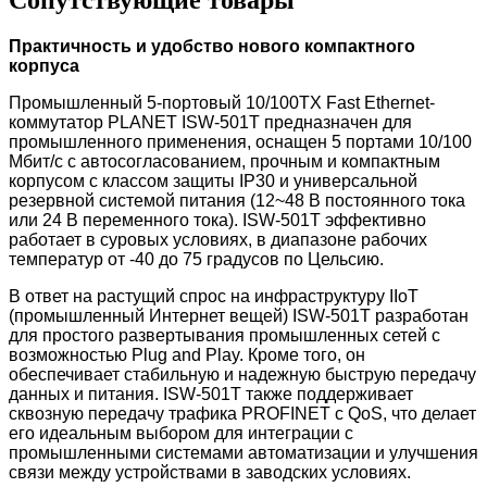
Практичность и удобство нового компактного
корпуса
Промышленный 5-портовый 10/100TX Fast Ethernet-
коммутатор PLANET ISW-501T предназначен для
промышленного применения, оснащен 5 портами 10/100
Мбит/с с автосогласованием, прочным и компактным
корпусом с классом защиты IP30 и универсальной
резервной системой питания (12~48 В постоянного тока
или 24 В переменного тока). ISW-501T эффективно
работает в суровых условиях, в диапазоне рабочих
температур от -40 до 75 градусов по Цельсию.
В ответ на растущий спрос на инфраструктуру IIoT
(промышленный Интернет вещей) ISW-501T разработан
для простого развертывания промышленных сетей с
возможностью Plug and Play. Кроме того, он
обеспечивает стабильную и надежную быструю передачу
данных и питания. ISW-501T также поддерживает
сквозную передачу трафика PROFINET с QoS, что делает
его идеальным выбором для интеграции с
промышленными системами автоматизации и улучшения
связи между устройствами в заводских условиях.