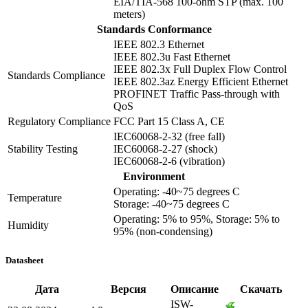
EIA/TIA-568 100-ohm STP (max. 100
meters)
Standards Conformance
IEEE 802.3 Ethernet
IEEE 802.3u Fast Ethernet
IEEE 802.3x Full Duplex Flow Control
Standards Compliance
IEEE 802.3az Energy Efficient Ethernet
PROFINET Traffic Pass-through with
QoS
Regulatory Compliance
FCC Part 15 Class A, CE
IEC60068-2-32 (free fall)
Stability Testing
IEC60068-2-27 (shock)
IEC60068-2-6 (vibration)
Environment
Operating: -40~75 degrees C
Temperature
Storage: -40~75 degrees C
Operating: 5% to 95%, Storage: 5% to
Humidity
95% (non-condensing)
Datasheet
Дата
Версия
Описание
Скачать
ISW-