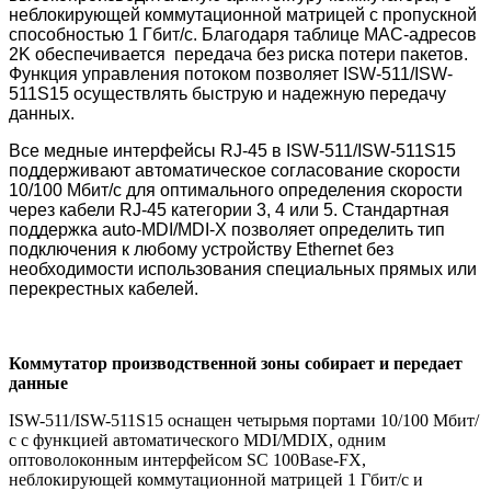
неблокирующей коммутационной матрицей с пропускной
способностью 1 Гбит/с. Благодаря таблице MAC-адресов
2K обеспечивается передача без риска потери пакетов.
Функция управления потоком позволяет ISW-511/ISW-
511S15 осуществлять быструю и надежную передачу
данных.
Все медные интерфейсы RJ-45 в ISW-511/ISW-511S15
поддерживают автоматическое согласование скорости
10/100 Мбит/с для оптимального определения скорости
через кабели RJ-45 категории 3, 4 или 5. Стандартная
поддержка auto-MDI/MDI-X позволяет определить тип
подключения к любому устройству Ethernet без
необходимости использования специальных прямых или
перекрестных кабелей.
Коммутатор производственной зоны собирает и передает
данные
ISW-511/ISW-511S15 оснащен четырьмя портами 10/100 Мбит/
с с функцией автоматического MDI/MDIX, одним
оптоволоконным интерфейсом SC 100Base-FX,
неблокирующей коммутационной матрицей 1 Гбит/с и