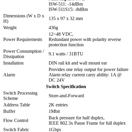
ISW-511: -14dBm
ISW-511S15: -8dBm
Dimensions (W x D x
135 x 97 x 32 mm
H)
Weight
436g
12~48 VDC,
Power Requirements
Redundant power with polarity reverse
protection function
Power Consumption /
9.1 watts / 31BTU
Dissipation
Installation
DIN rail kit and wall mount ear
Provides one relay output for power failure
Alarm
Alarm relay current carry ability: 1A @
DC 24V
Switch Specification
Switch Processing
Store-and-Forward
Scheme
Address Table
2K entries
Buffer
1Mbit
Back pressure for half duplex,
Flow Control
IEEE 802.3x Pause Frame for full duplex
Switch Fabric
1Gbps