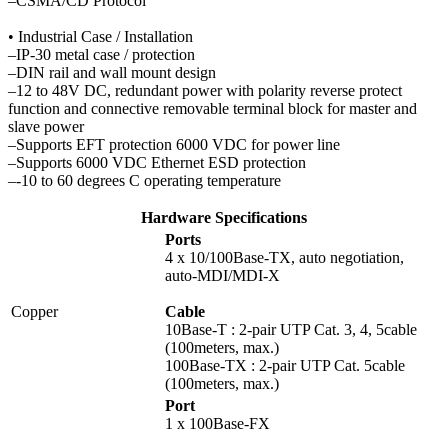
–CSMA/CD Protocol
• Industrial Case / Installation
–IP-30 metal case / protection
–DIN rail and wall mount design
–12 to 48V DC, redundant power with polarity reverse protect
function and connective removable terminal block for master and
slave power
–Supports EFT protection 6000 VDC for power line
–Supports 6000 VDC Ethernet ESD protection
–-10 to 60 degrees C operating temperature
Hardware Specifications
Ports
4 x 10/100Base-TX, auto negotiation,
auto-MDI/MDI-X
Copper
Cable
10Base-T : 2-pair UTP Cat. 3, 4, 5cable
(100meters, max.)
100Base-TX : 2-pair UTP Cat. 5cable
(100meters, max.)
Port
1 x 100Base-FX