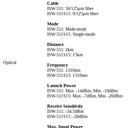
Cable
ISW-511: 50/125μm fiber
ISW-511S15: 9/125μm fiber
Mode
ISW-511: Multi-mode
ISW-511S15: Single-mode
Distance
ISW-511: 2km
ISW-511S15: 15km
Optical
Frequency
ISW-511: 1310nm
ISW-511S15: 1310nm
Launch Power
ISW-511: Max. -14dBm, Min. -19dBm
ISW-511S15: Max. -7dBm, Min. -20dBm
Receive Sensitivity
ISW-511: -34.5dBm
ISW-511S15: -28dBm
Max. Input Power