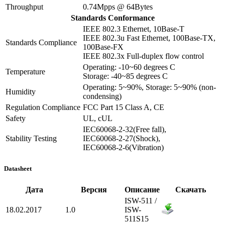
Throughput
0.74Mpps @ 64Bytes
Standards Conformance
IEEE 802.3 Ethernet, 10Base-T
IEEE 802.3u Fast Ethernet, 100Base-TX,
Standards Compliance
100Base-FX
IEEE 802.3x Full-duplex flow control
Operating: -10~60 degrees C
Temperature
Storage: -40~85 degrees C
Operating: 5~90%, Storage: 5~90% (non-
Humidity
condensing)
Regulation Compliance
FCC Part 15 Class A, CE
Safety
UL, cUL
IEC60068-2-32(Free fall),
Stability Testing
IEC60068-2-27(Shock),
IEC60068-2-6(Vibration)
Datasheet
Дата
Версия
Описание
Скачать
ISW-511 /
18.02.2017
1.0
ISW-
511S15