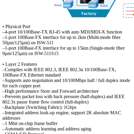
• Physical Port
–4-port 10/100Base-TX RJ-45 with auto MDI/MDI-X function
–1-port 100Base-FX interface for up to 2km (Multi-mode fiber
50µm/125µm) on ISW-511
–1-port 100Base-FX interface for up to 15km (Single-mode fiber
9µm/125µm) on ISW-511S15
• Layer 2 Features
–Complies with IEEE 802.3, IEEE 802.3u 10/100Base-TX,
100Base-FX Ethernet standard
–Supports auto negotiation and 10/100Mbps half / full duplex mode
for each copper port
–High performance Store and Forward architecture
–Prevents packet loss with back pressure (half-duplex) and IEEE
802.3x pause frame flow control (full-duplex)
–Backplane (Switching Fabric): 1Gbps
–Integrated address look-up engine, support 2K absolute MAC
addresses
–1 Mbit on-chip frame buffer
–Automatic address learning and address aging