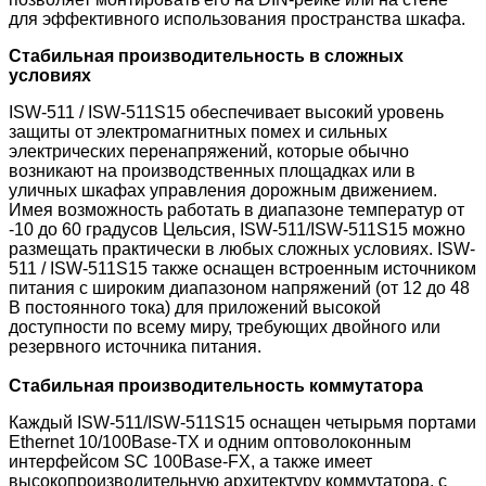
для эффективного использования пространства шкафа.
Стабильная производительность в сложных
условиях
ISW-511 / ISW-511S15 обеспечивает высокий уровень
защиты от электромагнитных помех и сильных
электрических перенапряжений, которые обычно
возникают на производственных площадках или в
уличных шкафах управления дорожным движением.
Имея возможность работать в диапазоне температур от
-10 до 60 градусов Цельсия, ISW-511/ISW-511S15 можно
размещать практически в любых сложных условиях. ISW-
511 / ISW-511S15 также оснащен встроенным источником
питания с широким диапазоном напряжений (от 12 до 48
В постоянного тока) для приложений высокой
доступности по всему миру, требующих двойного или
резервного источника питания.
Стабильная производительность коммутатора
Каждый ISW-511/ISW-511S15 оснащен четырьмя портами
Ethernet 10/100Base-TX и одним оптоволоконным
интерфейсом SC 100Base-FX, а также имеет
высокопроизводительную архитектуру коммутатора, с