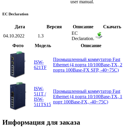
user manual.
EC Declaration
Дата
Версия
Описание
Скачать
EC
04.10.2022
1.3
Declaration.
Фото
Модель
Описание
Промышленный коммутатор Fast
ISW-
Ethernet (4 порта 10/100Base-TX, 2
621TF
порта 100Base-FX SFP, -40~75C)
ISW-
Промышленный коммутатор Fast
511T /
Ethernet (4 порта 10/100Base-TX, 1
ISW-
порт 100Base-FX, -40~75C)
511TS15
Информация для заказа