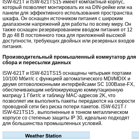
ISW-621T и ISW-621TS15
имеют компактный корпус,
который позволяет монтировать их на DIN-рейке или на
панели для эффективного использования пространства
шкафа. Он оснащен источником питания с широким
диапазоном напряжений для работы по всему миру. Он
также оснащен резервированием вводом питания от 12
В до 48 В постоянного тока для приложений высокой
доступности, требующих двойных или резервных входов
питания.
Производительный промышленный коммутатор для
сбора и пересылки данных
ISW-621T и ISW-621TS15 оснащены четырьмя портами
10/100 Мбит/с с функцией автоматического MDI/MDIX и
двумя оптоволоконными интерфейсами
SC 100Base-FX,
обеспечивающим неблокирующую коммутационную
матрицу 1 Гбит/с и таблицу MAC-адресов 2K, что
позволяет им выполнять пакеты передаются на скорости
проводной сети без риска потери пакетов. ISW-621T
/
ISW-621TS15 , выполненные в тонком металлическом
корпусе со степенью защиты IP 30, идеально подходят
для большинства промышленных условий.