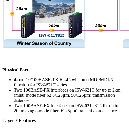
Physical Port
4-port 10/100BASE-TX RJ-45 with auto MDI/MDI-X
function for ISW-621T series
Two 100BASE-FX interfaces on ISW-621T for up to 2km
(multi-mode fiber 62.5/125μm, 50/125µm) transmission
distance
Two 100BASE-FX interfaces on ISW-621TS15 for up to
20km (single-mode fiber 9/125µm) transmission distance
Layer 2 Features