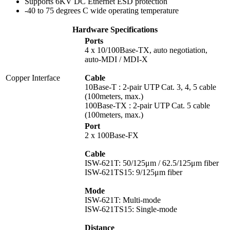
Supports 6KV DC Ethernet ESD protection
-40 to 75 degrees C wide operating temperature
Hardware Specifications
Ports
4 x 10/100Base-TX, auto negotiation,
auto-MDI / MDI-X
Copper Interface
Cable
10Base-T : 2-pair UTP Cat. 3, 4, 5 cable
(100meters, max.)
100Base-TX : 2-pair UTP Cat. 5 cable
(100meters, max.)
Port
2 x 100Base-FX
Cable
ISW-621T: 50/125μm / 62.5/125μm fiber
ISW-621TS15: 9/125μm fiber
Mode
ISW-621T: Multi-mode
ISW-621TS15: Single-mode
Distance