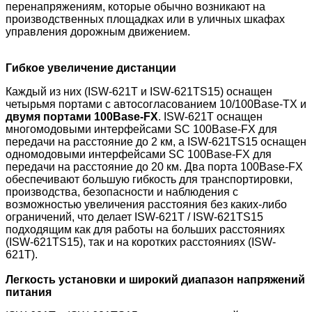
перенапряжениям, которые обычно возникают на
производственных площадках или в уличных шкафах
управления дорожным движением.
Гибкое увеличение дистанции
Каждый из них (ISW-621T и ISW-621TS15) оснащен
четырьмя портами с автосогласованием 10/100Base-TX и
двумя портами 100Base-FX
. ISW-621T оснащен
многомодовыми интерфейсами SC 100Base-FX для
передачи на расстояние до 2 км, а ISW-621TS15 оснащен
одномодовыми интерфейсами SC 100Base-FX для
передачи на расстояние до 20 км. Два порта 100Base-FX
обеспечивают большую гибкость для транспортировки,
производства, безопасности и наблюдения с
возможностью увеличения расстояния без каких-либо
ограничений, что делает ISW-621T / ISW-621TS15
подходящим как для работы на больших расстояниях
(ISW-621TS15), так и на коротких расстояниях (ISW-
621T).
Легкость установки и широкий диапазон напряжений
питания