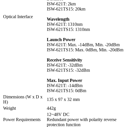
ISW-621T: 2km
ISW-621TS15: 20km
Optical Interface
Wavelength
ISW-621T: 1310nm
ISW-621TS15: 1310nm
Launch Power
ISW-621T: Max. -14dBm, Min. -20dBm
ISW-621TS15: Max. 0dBm, Min. -20dBm
Receive Sensitivity
ISW-621T: -32dBm
ISW-621TS15: -32dBm
Max. Input Power
ISW-621T: -14dBm
ISW-621TS15: 0dBm
Dimensions (W x D x
135 x 97 x 32 mm
H)
Weight
442g
12~48V DC
Power Requirements
Redundant power with polarity reverse
protection function