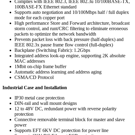
Complies with IEEE 802.3, IEEE 802.3u 10/100BASE-TX,
100BASE-FX Ethernet standard
Supports auto negotiation and 10/100Mbps half / full duplex
mode for each copper port
High performance Store and Forward architecture, broadcast
storm control, and runt/CRC filtering to eliminate erroneous
packets to optimize the network bandwidth
Prevents packet loss with back pressure (half-duplex) and
IEEE 802.3x pause frame flow control (full-duplex)
Backplane (Switching Fabric): 1.2Gbps
Integrated address look-up engine, supporting 2K absolute
MAC addresses
1Mbit on-chip frame buffer
Automatic address learning and address aging
CSMA/CD Protocol
Industrial Case and Installation
IP30 metal case protection
DIN-rail and wall mount designs
12 to 48V DC, redundant power with reverse polarity
protection
Connective removable terminal block for master and slave
power
Supports EFT 6KV DC protection for power line