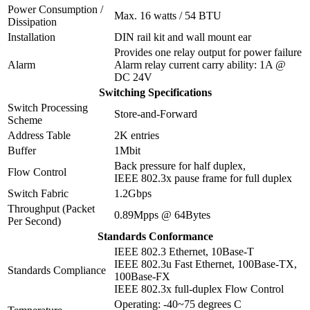
Power Consumption /
Max. 16 watts / 54 BTU
Dissipation
Installation
DIN rail kit and wall mount ear
Provides one relay output for power failure
Alarm
Alarm relay current carry ability: 1A @
DC 24V
Switching Specifications
Switch Processing
Store-and-Forward
Scheme
Address Table
2K entries
Buffer
1Mbit
Back pressure for half duplex,
Flow Control
IEEE 802.3x pause frame for full duplex
Switch Fabric
1.2Gbps
Throughput (Packet
0.89Mpps @ 64Bytes
Per Second)
Standards Conformance
IEEE 802.3 Ethernet, 10Base-T
IEEE 802.3u Fast Ethernet, 100Base-TX,
Standards Compliance
100Base-FX
IEEE 802.3x full-duplex Flow Control
Operating: -40~75 degrees C