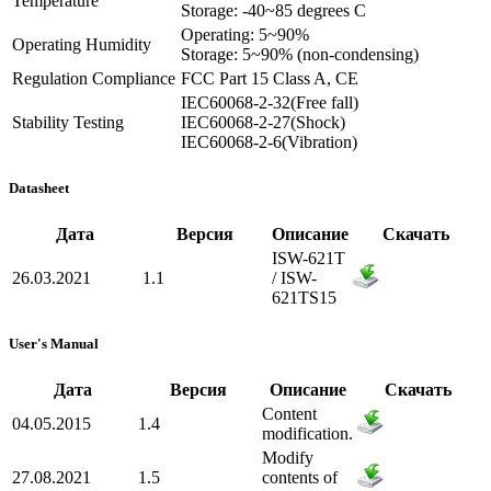
Temperature
Storage: -40~85 degrees C
Operating: 5~90%
Operating Humidity
Storage: 5~90% (non-condensing)
Regulation Compliance
FCC Part 15 Class A, CE
IEC60068-2-32(Free fall)
Stability Testing
IEC60068-2-27(Shock)
IEC60068-2-6(Vibration)
Datasheet
Дата
Версия
Описание
Скачать
ISW-621T
26.03.2021
1.1
/ ISW-
621TS15
User's Manual
Дата
Версия
Описание
Скачать
Content
04.05.2015
1.4
modification.
Modify
27.08.2021
1.5
contents of