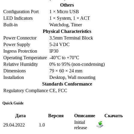
Others
Configuration Port
1 × Micro USB
LED Indicators
1 × System, 1 × ACT
Built-in
Watchdog, Timer
Physical Characteristics
Power Connector
3.5mm Terminal Block
Power Supply
5-24 VDC
Ingress Protection
IP30
Operating Temperature
-40°C to +70°C
Relative Humidity
0% to 95% (non-condensing)
Dimensions
79 × 60 × 24 mm
Installation
Desktop, Wall mounting
Standards Conformance
Regulatory Compliance
CE, FCC
Quick Guide
Дата
Версия
Описание
Скачать
Initial
29.04.2022
1.0
release