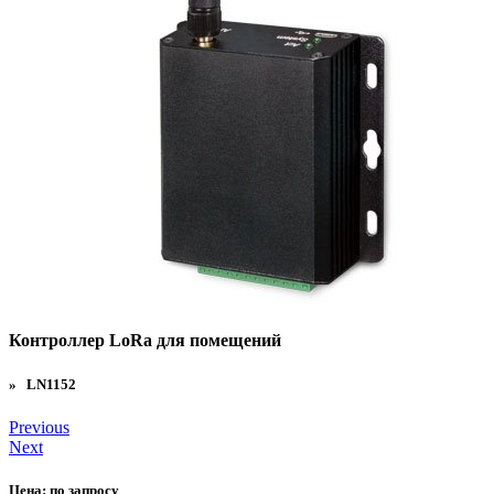
Контроллер LoRa для помещений
» LN1152
Previous
Next
Цена:
по запросу