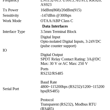
Frequency
LN1152-915: US915, AU915, KR920,
AS923
Tx Power
16dBm(868)/20dBm(915)
Sensitivity
-147dBm @300bps
Work Mode
OTAA/ABP Class C
Data Interfaces
Interface Type
3.5mm Terminal Block
Digital Input
Opto-isolated Digital Inputs, 3-24VDC
(pulse counter support)
IO
Digital Output
SPDT Relay Contact Rating: 3A@DC
Max: 30 V or AC Max: 250 V
Ports
RS232/RS485
Baud Rate
4800~115200bps (RS232)/1200~115200
Serial Port
bps(RS485)
Protocol
Transparent (RS232), Modbus RTU
(RS485)