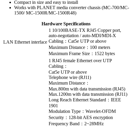
Compact in size and easy to install
Works with PLANET media converter chassis (MC-700/MC-
1500/ MC-1500R/MC-1500R48)
Hardware Specifications
1 10/100BASE-TX RJ45 Copper port,
auto-negotiation / auto-MDI/MDI-X
Cabling：Cat5e UTP or above
LAN Ethernet interface
Maximum Distance：100 meters
Maximum Frame Size：1522 bytes
1 RJ45 female Ethernet over UTP
Cabling：
Cat5e UTP or above
Telephone wire (RJ11)
Maximum Distance：
Max.800m with data transmission (RJ45)
Max.1200m with data transmission (RJ11)
Long Reach Ethernet Standard：IEEE
1901
Modulation Type：Wavelet-OFDM
Security：128-bit AES encryption
Frequency Band：2~28MHz