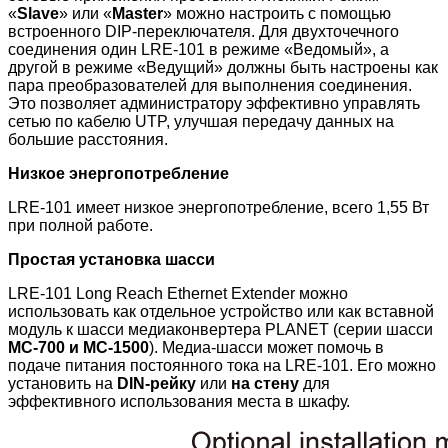
«
Slave
» или «
Master
» можно настроить с помощью
встроенного DIP-переключателя. Для двухточечного
соединения один LRE-101 в режиме «Ведомый», а
другой в режиме «Ведущий» должны быть настроены как
пара преобразователей для выполнения соединения.
Это позволяет администратору эффективно управлять
сетью по кабелю UTP, улучшая передачу данных на
большие расстояния.
Низкое энергопотребление
LRE-101 имеет низкое энергопотребление, всего 1,55 Вт
при полной работе.
Простая установка шасси
LRE-101 Long Reach Ethernet Extender можно
использовать как отдельное устройство или как вставной
модуль к шасси медиаконвертера PLANET (серии шасси
MC-700 и MC-1500
). Медиа-шасси может помочь в
подаче питания постоянного тока на LRE-101. Его можно
установить на
DIN-рейку
или
на стену
для
эффективного использования места в шкафу.