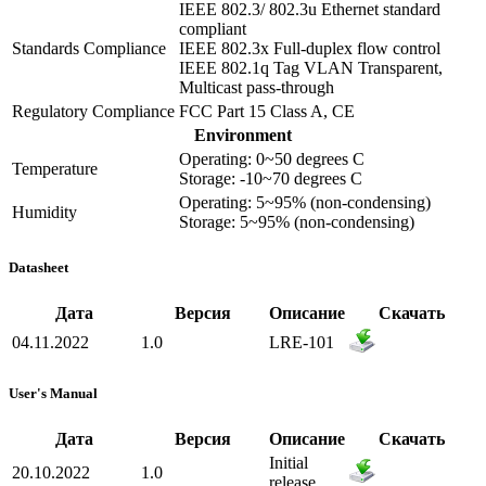
IEEE 802.3/ 802.3u Ethernet standard
compliant
Standards Compliance
IEEE 802.3x Full-duplex flow control
IEEE 802.1q Tag VLAN Transparent,
Multicast pass-through
Regulatory Compliance
FCC Part 15 Class A, CE
Environment
Operating: 0~50 degrees C
Temperature
Storage: -10~70 degrees C
Operating: 5~95% (non-condensing)
Humidity
Storage: 5~95% (non-condensing)
Datasheet
Дата
Версия
Описание
Скачать
04.11.2022
1.0
LRE-101
User's Manual
Дата
Версия
Описание
Скачать
Initial
20.10.2022
1.0
release.