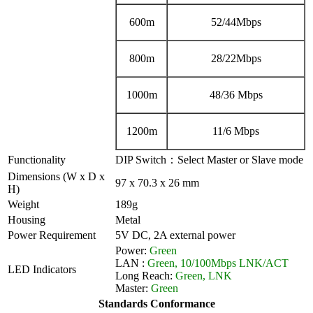
600m
52/44Mbps
800m
28/22Mbps
1000m
48/36 Mbps
1200m
11/6 Mbps
Functionality
DIP Switch：Select Master or Slave mode
Dimensions (W x D x
97 x 70.3 x 26 mm
H)
Weight
189g
Housing
Metal
Power Requirement
5V DC, 2A external power
Power:
Green
LAN :
Green, 10/100Mbps LNK/ACT
LED Indicators
Long Reach:
Green, LNK
Master:
Green
Standards Conformance