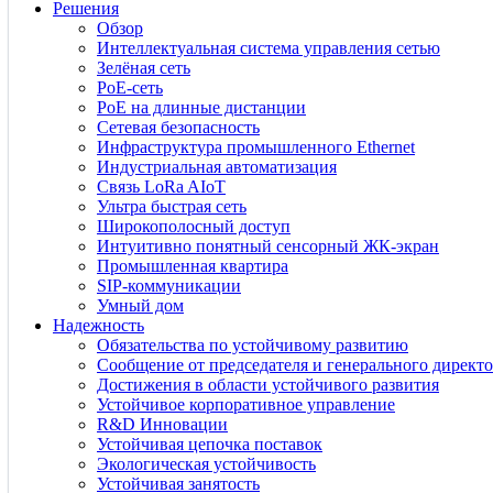
Решения
Обзор
Интеллектуальная система управления сетью
Зелёная сеть
PoE-сеть
PoE на длинные дистанции
Сетевая безопасность
Инфраструктура промышленного Ethernet
Индустриальная автоматизация
Связь LoRa AIoT
Ультра быстрая сеть
Широкополосный доступ
Интуитивно понятный сенсорный ЖК-экран
Промышленная квартира
SIP-коммуникации
Умный дом
Надежность
Обязательства по устойчивому развитию
Сообщение от председателя и генерального директо
Достижения в области устойчивого развития
Устойчивое корпоративное управление
R&D Инновации
Устойчивая цепочка поставок
Экологическая устойчивость
Устойчивая занятость