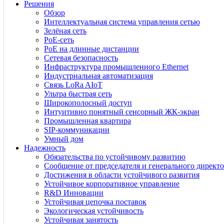
Решения
Обзор
Интеллектуальная система управления сетью
Зелёная сеть
PoE-сеть
PoE на длинные дистанции
Сетевая безопасность
Инфраструктура промышленного Ethernet
Индустриальная автоматизация
Связь LoRa AIoT
Ультра быстрая сеть
Широкополосный доступ
Интуитивно понятный сенсорный ЖК-экран
Промышленная квартира
SIP-коммуникации
Умный дом
Надежность
Обязательства по устойчивому развитию
Сообщение от председателя и генерального директо
Достижения в области устойчивого развития
Устойчивое корпоративное управление
R&D Инновации
Устойчивая цепочка поставок
Экологическая устойчивость
Устойчивая занятость