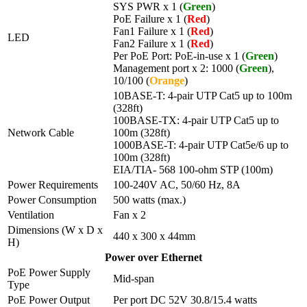
SYS PWR x 1 (
Green
)
PoE Failure x 1 (
Red
)
Fan1 Failure x 1 (
Red
)
LED
Fan2 Failure x 1 (
Red
)
Per PoE Port: PoE-in-use x 1 (
Green
)
Management port x 2: 1000 (
Green
),
10/100 (
Orange
)
10BASE-T: 4-pair UTP Cat5 up to 100m
(328ft)
100BASE-TX: 4-pair UTP Cat5 up to
Network Cable
100m (328ft)
1000BASE-T: 4-pair UTP Cat5e/6 up to
100m (328ft)
EIA/TIA- 568 100-ohm STP (100m)
Power Requirements
100-240V AC, 50/60 Hz, 8A
Power Consumption
500 watts (max.)
Ventilation
Fan x 2
Dimensions (W x D x
440 x 300 x 44mm
H)
Power over Ethernet
PoE Power Supply
Mid-span
Type
PoE Power Output
Per port DC 52V 30.8/15.4 watts