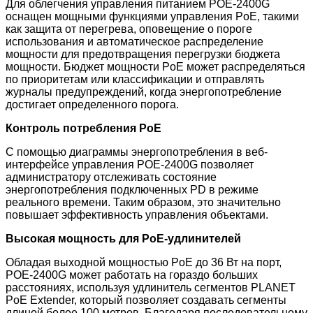
Для облегчения управления питанием POE-2400G
оснащен мощными функциями управления PoE, такими
как защита от перегрева, оповещение о пороге
использования и автоматическое распределение
мощности для предотвращения перегрузки бюджета
мощности. Бюджет мощности PoE может распределяться
по приоритетам или классификации и отправлять
журналы предупреждений, когда энергопотребление
достигает определенного порога.
Контроль потребления PoE
С помощью диаграммы энергопотребления в веб-
интерфейсе управления POE-2400G
позволяет
администратору отслеживать состояние
энергопотребления подключенных PD в режиме
реального времени. Таким образом, это значительно
повышает эффективность управления объектами.
Высокая мощность для PoE-удлинителей
Обладая выходной мощностью PoE до 36 Вт на порт,
POE
-2400G может работать на гораздо больших
расстояниях, используя удлинитель сегментов PLANET
PoE Extender, который позволяет создавать сегменты
длиной более 100 метров. Благодаря последовательному