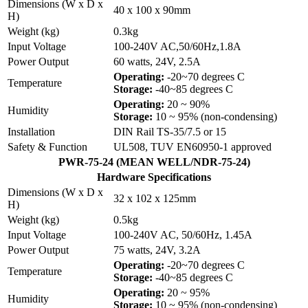
Dimensions (W x D x
40 x 100 x 90mm
H)
Weight (kg)
0.3kg
Input Voltage
100-240V AC,50/60Hz,1.8A
Power Output
60 watts, 24V, 2.5A
Operating:
-20~70 degrees C
Temperature
Storage:
-40~85 degrees C
Operating:
20 ~ 90%
Humidity
Storage:
10 ~ 95% (non-condensing)
Installation
DIN Rail TS-35/7.5 or 15
Safety & Function
UL508, TUV EN60950-1 approved
PWR-75-24 (MEAN WELL/NDR-75-24)
Hardware Specifications
Dimensions (W x D x
32 x 102 x 125mm
H)
Weight (kg)
0.5kg
Input Voltage
100-240V AC, 50/60Hz, 1.45A
Power Output
75 watts, 24V, 3.2A
Operating:
-20~70 degrees C
Temperature
Storage:
-40~85 degrees C
Operating:
20 ~ 95%
Humidity
Storage:
10 ~ 95% (non-condensing)