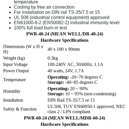
temperature
Cooling by free air convection
For installation on DIN rail TS-35/7.5 or 15
UL 508 (industrial control equipment) approved
EN61000-6-2 (EN50082-2) industrial immunity level
100% full load burn-in test
PWR-40-24 (MEAN WELL/DR-40-24)
Hardware Specifications
Dimensions (W x D x
40 x 100 x 90mm
H)
Weight (kg)
0.3kg
Input Voltage
100-240V AC, 50/60Hz, 1.1A
Power Output
40 watts, 24V, 1.7A
Operating:
-20~70 degrees C
Temperature
Storage:
-40~85 degrees C
Operating:
20 ~ 90%
Humidity
Storage:
10 ~ 95% (non-condensing)
Installation
DIN Rail TS-35/7.5 or 15
UL508, TUV EN60950-1 approved, NEC
Safety & Function
class 2 / LPS compliant
PWR-60-24 (MEAN WELL/MDR-60-24)
Hardware Specifications