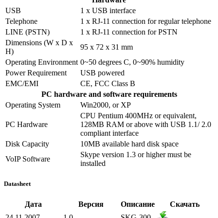
USB
1 x USB interface
Telephone
1 x RJ-11 connection for regular telephone
LINE (PSTN)
1 x RJ-11 connection for PSTN
Dimensions (W x D x
95 x 72 x 31 mm
H)
Operating Environment
0~50 degrees C, 0~90% humidity
Power Requirement
USB powered
EMC/EMI
CE, FCC Class B
PC hardware and software requirements
Operating System
Win2000, or XP
CPU Pentium 400MHz or equivalent,
PC Hardware
128MB RAM or above with USB 1.1/ 2.0
compliant interface
Disk Capacity
10MB available hard disk space
Skype version 1.3 or higher must be
VoIP Software
installed
Datasheet
Дата
Версия
Описание
Скачать
24.11.2007
1.0
SKG-300