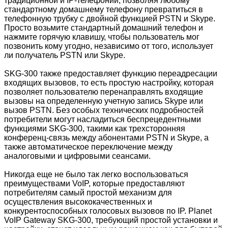
традиционной и IP-телефонии, позволяя любому
стандартному домашнему телефону превратиться в
телефонную трубку с двойной функцией PSTN и Skype.
Просто возьмите стандартный домашний телефон и
нажмите горячую клавишу, чтобы пользователь мог
позвонить кому угодно, независимо от того, использует
ли получатель PSTN или Skype.
SKG-300 также предоставляет функцию переадресации
входящих вызовов, то есть простую настройку, которая
позволяет пользователю перенаправлять входящие
вызовы на определенную учетную запись Skype или
вызов PSTN. Без особых технических подробностей
потребители могут насладиться беспрецедентными
функциями SKG-300, такими как трехсторонняя
конференц-связь между абонентами PSTN и Skype, а
также автоматическое переключение между
аналоговыми и цифровыми сеансами.
Никогда еще не было так легко воспользоваться
преимуществами VoIP, которые предоставляют
потребителям самый простой механизм для
осуществления высококачественных и
конкурентоспособных голосовых вызовов по IP. Planet
VoIP Gateway SKG-300, требующий простой установки и