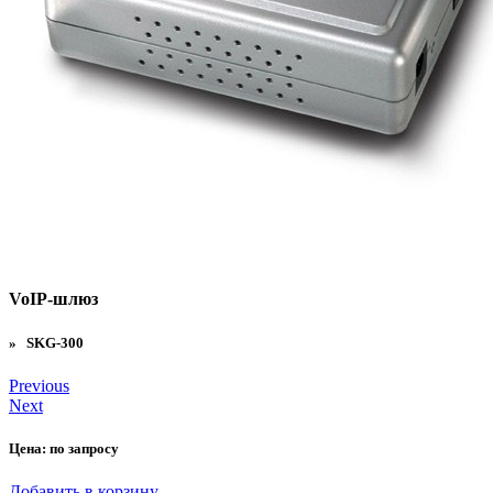
VoIP-шлюз
» SKG-300
Previous
Next
Цена:
по запросу
Добавить в корзину