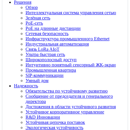
Решения
Обзор
Интеллектуальная система управления сетью
Зелёная сеть
PoE-сеть
PoE на длинные дистанции
Сетевая безопасность
Инфраструктура промышленного Ethernet
Индустриальная автоматизация
Связь LoRa AIoT
Ультра быстрая сеть
Широкополосный доступ
Интуитивно понятный сенсорный ЖК-экран
Промышленная квартира
SIP-коммуникации
Умный дом
Надежность
Обязательства по устойчивому развитию
Сообщение от председателя и генерального
директора
Достижения в области устойчивого развития
Устойчивое корпоративное управление
R&D Инновации
Устойчивая цепочка поставок
Экологическая устойчивость