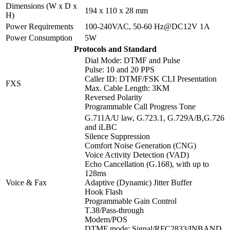
Dimensions (W x D x
194 x 110 x 28 mm
H)
Power Requirements
100-240VAC, 50-60 Hz@DC12V 1A
Power Consumption
5W
Protocols and Standard
Dial Mode: DTMF and Pulse
Pulse: 10 and 20 PPS
Caller ID: DTMF/FSK CLI Presentation
FXS
Max. Cable Length: 3KM
Reversed Polarity
Programmable Call Progress Tone
G.711A/U law, G.723.1, G.729A/B,G.726
and iLBC
Silence Suppression
Comfort Noise Generation (CNG)
Voice Activity Detection (VAD)
Echo Cancellation (G.168), with up to
128ms
Voice & Fax
Adaptive (Dynamic) Jitter Buffer
Hook Flash
Programmable Gain Control
T.38/Pass-through
Modem/POS
DTMF mode: Signal/RFC2833/INBAND