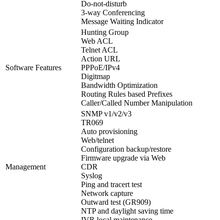
Do-not-disturb
3-way Conferencing
Message Waiting Indicator
Hunting Group
Web ACL
Telnet ACL
Action URL
Software Features
PPPoE/IPv4
Digitmap
Bandwidth Optimization
Routing Rules based Prefixes
Caller/Called Number Manipulation
SNMP v1/v2/v3
TR069
Auto provisioning
Web/telnet
Configuration backup/restore
Firmware upgrade via Web
Management
CDR
Syslog
Ping and tracert test
Network capture
Outward test (GR909)
NTP and daylight saving time
IVR local maintenance