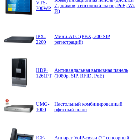
VTS-
7 дюймов, сенсорный экран, PoE, Wi-
700WP
Fi)
IPX-
Мини-АТС (PBX, 200 SIP
2200
регистраций)
HDP-
Антивандальная вызывная панель
1261PT
(1080p, SIP, RFID, PoE)
UMG-
Настольный комбинированный
1000
офисный шлюз
ICF-
Аппарат VoIP-связи (7” сенсорный