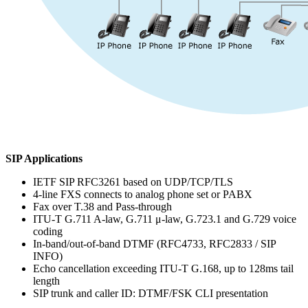
SIP Applications
IETF SIP RFC3261 based on UDP/TCP/TLS
4-line FXS connects to analog phone set or PABX
Fax over T.38 and Pass-through
ITU-T G.711 A-law, G.711 μ-law, G.723.1 and G.729 voice
coding
In-band/out-of-band DTMF (RFC4733, RFC2833 / SIP
INFO)
Echo cancellation exceeding ITU-T G.168, up to 128ms tail
length
SIP trunk and caller ID: DTMF/FSK CLI presentation