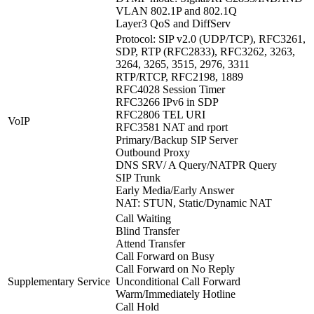
VLAN 802.1P and 802.1Q
Layer3 QoS and DiffServ
Protocol: SIP v2.0 (UDP/TCP), RFC3261,
SDP, RTP (RFC2833), RFC3262, 3263,
3264, 3265, 3515, 2976, 3311
RTP/RTCP, RFC2198, 1889
RFC4028 Session Timer
RFC3266 IPv6 in SDP
RFC2806 TEL URI
VoIP
RFC3581 NAT and rport
Primary/Backup SIP Server
Outbound Proxy
DNS SRV/ A Query/NATPR Query
SIP Trunk
Early Media/Early Answer
NAT: STUN, Static/Dynamic NAT
Call Waiting
Blind Transfer
Attend Transfer
Call Forward on Busy
Call Forward on No Reply
Supplementary Service
Unconditional Call Forward
Warm/Immediately Hotline
Call Hold