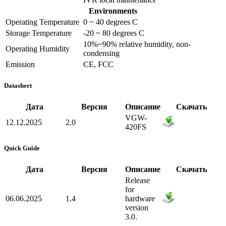
Environments
Operating Temperature
0 ~ 40 degrees C
Storage Temperature
-20 ~ 80 degrees C
10%~90% relative humidity, non-
Operating Humidity
condensing
Emission
CE, FCC
Datasheet
Дата
Версия
Описание
Скачать
VGW-
12.12.2025
2.0
420FS
Quick Guide
Дата
Версия
Описание
Скачать
Release
for
06.06.2025
1.4
hardware
version
3.0.