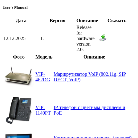
User's Manual
Дата
Версия
Описание
Скачать
Release
for
12.12.2025
1.1
hardware
version
2.0.
Фото
Модель
Описание
VIP-
Маршрутизатор VoIP (802.11g, SIP,
462DG
DECT, VoIP)
VIP-
IP-телефон с цветным дисплеем и
1140PT
PoE
Коммуникационная панель (дисплей