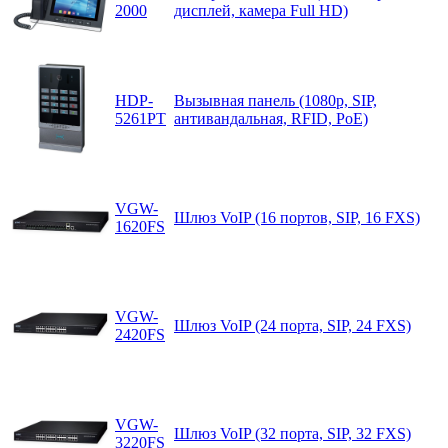
2000
дисплей, камера Full HD)
HDP-
Вызывная панель (1080p, SIP,
5261PT
антивандальная, RFID, PoE)
VGW-
Шлюз VoIP (16 портов, SIP, 16 FXS)
1620FS
VGW-
Шлюз VoIP (24 порта, SIP, 24 FXS)
2420FS
VGW-
Шлюз VoIP (32 порта, SIP, 32 FXS)
3220FS