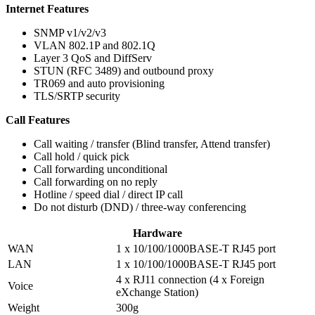
Internet Features
SNMP v1/v2/v3
VLAN 802.1P and 802.1Q
Layer 3 QoS and DiffServ
STUN (RFC 3489) and outbound proxy
TR069 and auto provisioning
TLS/SRTP security
Call Features
Call waiting / transfer (Blind transfer, Attend transfer)
Call hold / quick pick
Call forwarding unconditional
Call forwarding on no reply
Hotline / speed dial / direct IP call
Do not disturb (DND) / three-way conferencing
Hardware
WAN
1 x 10/100/1000BASE-T RJ45 port
LAN
1 x 10/100/1000BASE-T RJ45 port
4 x RJ11 connection (4 x Foreign
Voice
eXchange Station)
Weight
300g