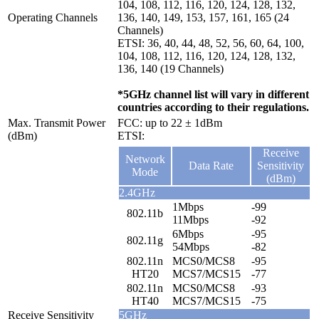
104, 108, 112, 116, 120, 124, 128, 132,
Operating Channels
136, 140, 149, 153, 157, 161, 165 (24
Channels)
ETSI: 36, 40, 44, 48, 52, 56, 60, 64, 100,
104, 108, 112, 116, 120, 124, 128, 132,
136, 140 (19 Channels)
*5GHz channel list will vary in different
countries according to their regulations.
Max. Transmit Power
FCC: up to 22 ± 1dBm
(dBm)
ETSI:
Receive
Network
Data Rate
Sensitivity
Mode
(dBm)
2.4GHz
1Mbps
-99
802.11b
11Mbps
-92
6Mbps
-95
802.11g
54Mbps
-82
802.11n
MCS0/MCS8
-95
HT20
MCS7/MCS15
-77
802.11n
MCS0/MCS8
-93
HT40
MCS7/MCS15
-75
Receive Sensitivity
5GHz