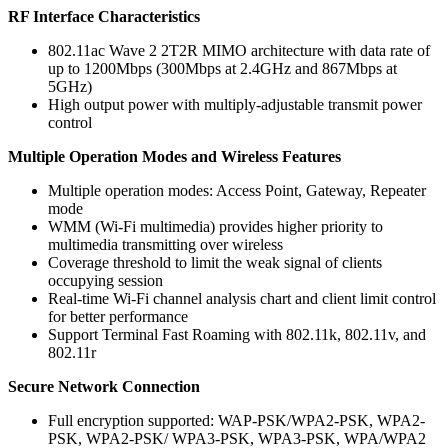
RF Interface Characteristics
802.11ac Wave 2 2T2R MIMO architecture with data rate of
up to 1200Mbps (300Mbps at 2.4GHz and 867Mbps at
5GHz)
High output power with multiply-adjustable transmit power
control
Multiple Operation Modes and Wireless Features
Multiple operation modes: Access Point, Gateway, Repeater
mode
WMM (Wi-Fi multimedia) provides higher priority to
multimedia transmitting over wireless
Coverage threshold to limit the weak signal of clients
occupying session
Real-time Wi-Fi channel analysis chart and client limit control
for better performance
Support Terminal Fast Roaming with 802.11k, 802.11v, and
802.11r
Secure Network Connection
Full encryption supported: WAP-PSK/WPA2-PSK, WPA2-
PSK, WPA2-PSK/ WPA3-PSK, WPA3-PSK, WPA/WPA2