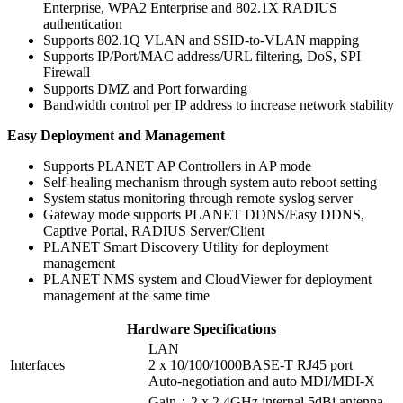
Enterprise, WPA2 Enterprise and 802.1X RADIUS
authentication
Supports 802.1Q VLAN and SSID-to-VLAN mapping
Supports IP/Port/MAC address/URL filtering, DoS, SPI
Firewall
Supports DMZ and Port forwarding
Bandwidth control per IP address to increase network stability
Easy Deployment and Management
Supports PLANET AP Controllers in AP mode
Self-healing mechanism through system auto reboot setting
System status monitoring through remote syslog server
Gateway mode supports PLANET DDNS/Easy DDNS,
Captive Portal, RADIUS Server/Client
PLANET Smart Discovery Utility for deployment
management
PLANET NMS system and CloudViewer for deployment
management at the same time
Hardware Specifications
LAN
Interfaces
2 x 10/100/1000BASE-T RJ45 port
Auto-negotiation and auto MDI/MDI-X
Gain：2 x 2.4GHz internal 5dBi antenna,