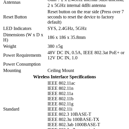
Antennas
2 x 5GHz internal 4dBi antenna
Reset button on the rear side (Press over 7
Reset Button
seconds to reset the device to factory
default)
LED Indicators
SYS, 2.4GHz, 5GHz
Dimensions (W x D x
186 x 186 x 35.8mm
H)
Weight
380 ±5g
48V DC IN, 0.5A, IEEE 802.3at PoE+ or
Power Requirements
12V DC IN, 1.0
Power Consumption
Mounting
Ceiling Mount
Wireless Interface Specifications
IEEE 802.11ac
IEEE 802.11n
IEEE 802.11a
IEEE 802.11b
IEEE 802.11g
Standard
IEEE 802.11i
IEEE 802.3 10BASE-T
IEEE 802.3u 100BASE-TX
IEEE 802.3ab 1000BASE-T