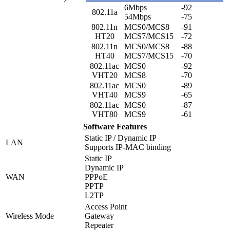
6Mbps
-92
802.11a
54Mbps
-75
802.11n
MCS0/MCS8
-91
HT20
MCS7/MCS15
-72
802.11n
MCS0/MCS8
-88
HT40
MCS7/MCS15
-70
802.11ac
MCS0
-92
VHT20
MCS8
-70
802.11ac
MCS0
-89
VHT40
MCS9
-65
802.11ac
MCS0
-87
VHT80
MCS9
-61
Software Features
Static IP / Dynamic IP
LAN
Supports IP-MAC binding
Static IP
Dynamic IP
WAN
PPPoE
PPTP
L2TP
Access Point
Wireless Mode
Gateway
Repeater