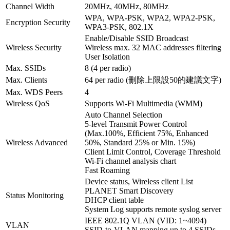
Channel Width
20MHz, 40MHz, 80MHz
WPA, WPA-PSK, WPA2, WPA2-PSK,
Encryption Security
WPA3-PSK, 802.1X
Enable/Disable SSID Broadcast
Wireless Security
Wireless max. 32 MAC addresses filtering
User Isolation
Max. SSIDs
8 (4 per radio)
Max. Clients
64 per radio (刪除上限設50的建議文字)
Max. WDS Peers
4
Wireless QoS
Supports Wi-Fi Multimedia (WMM)
Auto Channel Selection
5-level Transmit Power Control
(Max.100%, Efficient 75%, Enhanced
Wireless Advanced
50%, Standard 25% or Min. 15%)
Client Limit Control, Coverage Threshold
Wi-Fi channel analysis chart
Fast Roaming
Device status, Wireless client List
PLANET Smart Discovery
Status Monitoring
DHCP client table
System Log supports remote syslog server
IEEE 802.1Q VLAN (VID: 1~4094)
VLAN
SSID-to-VLAN mapping up to 4 SSIDs