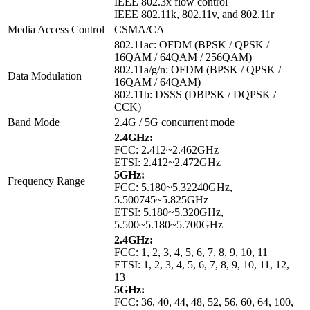
IEEE 802.3x flow control
IEEE 802.11k, 802.11v, and 802.11r
Media Access Control
CSMA/CA
802.11ac: OFDM (BPSK / QPSK /
16QAM / 64QAM / 256QAM)
802.11a/g/n: OFDM (BPSK / QPSK /
Data Modulation
16QAM / 64QAM)
802.11b: DSSS (DBPSK / DQPSK /
CCK)
Band Mode
2.4G / 5G concurrent mode
2.4GHz:
FCC: 2.412~2.462GHz
ETSI: 2.412~2.472GHz
5GHz:
Frequency Range
FCC: 5.180~5.32240GHz,
5.500745~5.825GHz
ETSI: 5.180~5.320GHz,
5.500~5.180~5.700GHz
2.4GHz:
FCC: 1, 2, 3, 4, 5, 6, 7, 8, 9, 10, 11
ETSI: 1, 2, 3, 4, 5, 6, 7, 8, 9, 10, 11, 12,
13
5GHz:
FCC: 36, 40, 44, 48, 52, 56, 60, 64, 100,