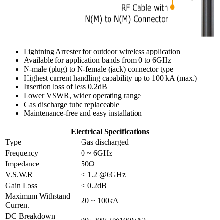
Lightning Arrester for outdoor wireless application
Available for application bands from 0 to 6GHz
N-male (plug) to N-female (jack) connector type
Highest current handling capability up to 100 kA (max.)
Insertion loss of less 0.2dB
Lower VSWR, wider operating range
Gas discharge tube replaceable
Maintenance-free and easy installation
Electrical Specifications
Type
Gas discharged
Frequency
0 ~ 6GHz
Impedance
50Ω
V.S.W.R
≤ 1.2 @6GHz
Gain Loss
≤ 0.2dB
Maximum Withstand
20 ~ 100kA
Current
DC Breakdown