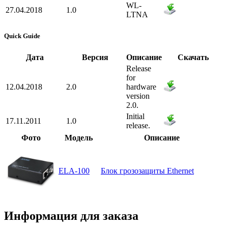
WL-
27.04.2018
1.0
LTNA
Quick Guide
Дата
Версия
Описание
Скачать
Release
for
12.04.2018
2.0
hardware
version
2.0.
Initial
17.11.2011
1.0
release.
Фото
Модель
Описание
ELA-100
Блок грозозащиты Ethernet
Информация для заказа