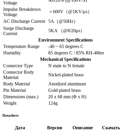
90±20% (@100V/S)
Voltage
Impulse Breakdown
＜600V（@1KV/μs）
Voltage
AC Discharge Current
5A（@50Hz）
Surge Discharge
5KA （@8/20μs）
Current
Environment Specifications
Temperature Range
-40 ~ 65 degrees C
Humidity
85 degrees C / 85% RH-48hrs
Mechanical Specifications
Connector Type
N male to N female
Connector Body
Nickel-plated brass
Material
Body Material
Anodized aluminum
Pin Material
Gold-plated brass
Dimensions (max.)
20 x 68 mm (Φ x H)
Weight
124g
Datasheet
Дата
Версия
Описание
Скачать