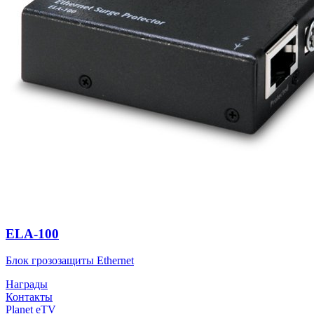
ELA-100
Блок грозозащиты Ethernet
Награды
Контакты
Planet eTV