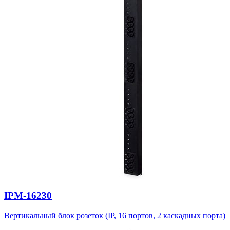
IPM-16230
Вертикальный блок розеток (IP, 16 портов, 2 каскадных порта)