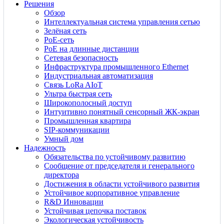
Решения
Обзор
Интеллектуальная система управления сетью
Зелёная сеть
PoE-сеть
PoE на длинные дистанции
Сетевая безопасность
Инфраструктура промышленного Ethernet
Индустриальная автоматизация
Связь LoRa AIoT
Ультра быстрая сеть
Широкополосный доступ
Интуитивно понятный сенсорный ЖК-экран
Промышленная квартира
SIP-коммуникации
Умный дом
Надежность
Обязательства по устойчивому развитию
Сообщение от председателя и генерального
директора
Достижения в области устойчивого развития
Устойчивое корпоративное управление
R&D Инновации
Устойчивая цепочка поставок
Экологическая устойчивость