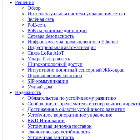
Решения
Обзор
Интеллектуальная система управления сетью
Зелёная сеть
PoE-сеть
PoE на длинные дистанции
Сетевая безопасность
Инфраструктура промышленного Ethernet
Индустриальная автоматизация
Связь LoRa AIoT
Ультра быстрая сеть
Широкополосный доступ
Интуитивно понятный сенсорный ЖК-экран
Промышленная квартира
SIP-коммуникации
Умный дом
Надежность
Обязательства по устойчивому развитию
Сообщение от председателя и генерального директо
Достижения в области устойчивого развития
Устойчивое корпоративное управление
R&D Инновации
Устойчивая цепочка поставок
Экологическая устойчивость
Устойчивая занятость