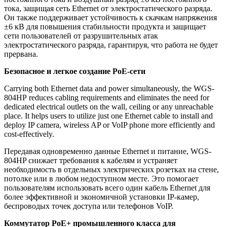
тока, защищая сеть Ethernet от электростатического разряда.
Он также поддерживает устойчивость к скачкам напряжения
±6 кВ для повышения стабильности продукта и защищает
сети пользователей от разрушительных атак
электростатического разряда, гарантируя, что работа не будет
прервана.
Безопасное и легкое создание PoE-сети
Carrying both Ethernet data and power simultaneously, the WGS-
804HP reduces cabling requirements and eliminates the need for
dedicated electrical outlets on the wall, ceiling or any unreachable
place. It helps users to utilize just one Ethernet cable to install and
deploy IP camera, wireless AP or VoIP phone more efficiently and
cost-effectively.
Передавая одновременно данные Ethernet и питание, WGS-
804HP снижает требования к кабелям и устраняет
необходимость в отдельных электрических розетках на стене,
потолке или в любом недоступном месте. Это помогает
пользователям использовать всего один кабель Ethernet для
более эффективной и экономичной установки IP-камер,
беспроводых точек доступа или телефонов VoIP.
Коммутатор PoE+ промышленного класса для