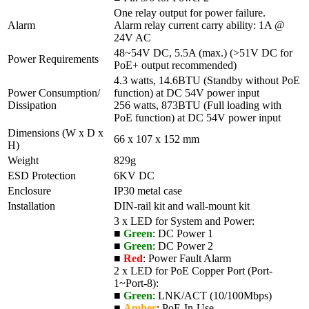
One relay output for power failure.
Alarm
Alarm relay current carry ability: 1A @
24V AC
48~54V DC, 5.5A (max.) (>51V DC for
Power Requirements
PoE+ output recommended)
4.3 watts, 14.6BTU (Standby without PoE
Power Consumption/
function) at DC 54V power input
Dissipation
256 watts, 873BTU (Full loading with
PoE function) at DC 54V power input
Dimensions (W x D x
66 x 107 x 152 mm
H)
Weight
829g
ESD Protection
6KV DC
Enclosure
IP30 metal case
Installation
DIN-rail kit and wall-mount kit
3 x LED for System and Power:
■
Green
: DC Power 1
■
Green
: DC Power 2
■
Red
: Power Fault Alarm
2 x LED for PoE Copper Port (Port-
1~Port-8):
■
Green
: LNK/ACT (10/100Mbps)
■
Amber
: PoE-In-Use