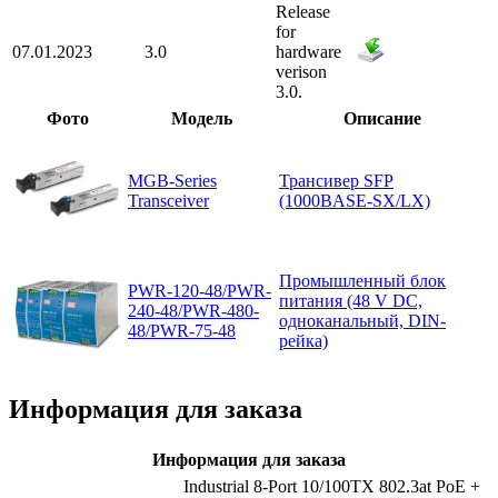
Release
for
07.01.2023
3.0
hardware
verison
3.0.
Фото
Модель
Описание
MGB-Series
Трансивер SFP
Transceiver
(1000BASE-SX/LX)
Промышленный блок
PWR-120-48/PWR-
питания (48 V DC,
240-48/PWR-480-
одноканальный, DIN-
48/PWR-75-48
рейка)
Информация для заказа
Информация для заказа
Industrial 8-Port 10/100TX 802.3at PoE +