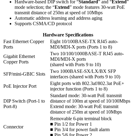
Hardware-based DIP switch for “
Standard
” and “
Extend
”
mode selection; the “
Extend
” mode features 30-watt PoE
transmit distance of 250m at speed of 10Mbps
Automatic address learning and address aging
Supports CSMA/CD protocol
Hardware Specifications
Fast Ethernet Copper
Eight 10/100BASE-TX RJ45 auto-
Ports
MDI/MDI-X ports (Ports 1 to 8)
Two 10/100/1000BASE-T RJ45 auto-
Gigabit Ethernet
MDI/MDI-X ports
Copper Ports
(shared with Ports 9 to 10)
Two 1000BASE-SX/LX/BX SFP
SFP/mini-GBIC Slots
interfaces (shared with Ports 9 to 10)
Eight ports with 802.3af/802.3at PoE+
PoE Injector Port
injector function (Ports 1 to 8)
Standard mode: 30-watt PoE transmit
DIP Switch (Port-1 to
distance of 100m at speed of 10/100Mbps
Port-8)
Extend mode: 30-watt PoE transmit
distance of 250m at speed of 10Mbps
Removable 6-pin terminal block
■ Pin 1/2 for Power 1
Connector
■ Pin 3/4 for power fault alarm
■ Pin 5/6 for Power 2