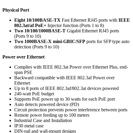
Physical Port
Eight 10/100BASE-TX
Fast Ethernet RJ45 ports with
IEEE
802.3at/af PoE+
Injector function (Ports 1 to 8)
Two 10/100/1000BASE-T
Gigabit Ethernet RJ45 ports
(Ports 9 to 10)
Two 1000BASE-X mini-GBIC/SFP
ports for SFP type auto
detection (Ports 9 to 10)
Power over Ethernet
Complies with IEEE 802.3at Power over Ethernet Plus, end-
span PSE
Backward compatible with IEEE 802.3af Power over
Ethernet
Up to 8 ports of IEEE 802.3af/802.3at devices powered
240-watt PoE budget
Supports PoE power up to 30 watts for each PoE port
Auto detects powered device (PD)
Circuit protection prevents power interference between ports
Remote power feeding up to 100 meters
Industrial Case and Installation
IP30 metal case
DIN-rail and wall-mount designs