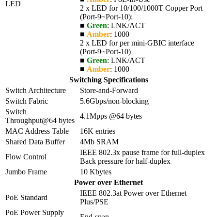
LED
2 x LED for 10/100/1000T Copper Port
(Port-9~Port-10):
■
Green
: LNK/ACT
■
Amber
: 1000
2 x LED for per mini-GBIC interface
(Port-9~Port-10)
■
Green
: LNK/ACT
■
Amber
: 1000
Switching Specifications
Switch Architecture
Store-and-Forward
Switch Fabric
5.6Gbps/non-blocking
Switch
4.1Mpps @64 bytes
Throughput@64 bytes
MAC Address Table
16K entries
Shared Data Buffer
4Mb SRAM
IEEE 802.3x pause frame for full-duplex
Flow Control
Back pressure for half-duplex
Jumbo Frame
10 Kbytes
Power over Ethernet
IEEE 802.3at Power over Ethernet
PoE Standard
Plus/PSE
PoE Power Supply
End-span