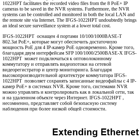
1022HPT facilitates the recorded video files from the 8 PoE+ IP
cameras to be saved in the NVR systems. Furthermore, the NVR
systems can be controlled and monitored in both the local LAN and
the remote site via Internet. The IFGS-1022HPT undoubtedly brings
an ideal secure surveillance system at a lower total cost.
IFGS-1022HPT оснащен 4 портами 10/100/1000BASE-T
802.3at PoE+, которые могут обеспечить достаточную
мощность PoE для 4 IP-камер PoE одновременно.
Кроме того,
благодаря двум интерфейсам SFP 100/1000/2500BASE-X IFGS-
1022HPT может подключаться к оптоволоконному
коммутатору и отправлять видеопотоки на сетевой
видеорегистратор и центр мониторинга.
Благодаря
высокопроизводительной архитектуре коммутатора IFGS-
1022HPT позволяет сохранять записанные видеофайлы с 4 IP-
камер PoE+ в системах NVR. Кроме того, системами NVR
можно управлять и контролировать как в локальной сети, так
и на удаленном объекте через Интернет. IFGS-1022HPT ,
несомненно, представляет собой безопасную систему
наблюдения при более низкой общей стоимости.