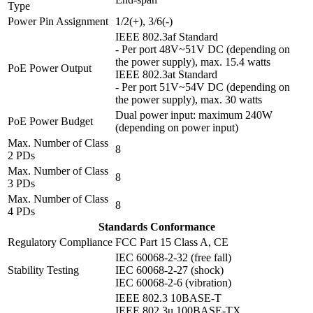
Type
Power Pin Assignment
1/2(+), 3/6(-)
IEEE 802.3af Standard
- Per port 48V~51V DC (depending on
the power supply), max. 15.4 watts
PoE Power Output
IEEE 802.3at Standard
- Per port 51V~54V DC (depending on
the power supply), max. 30 watts
Dual power input: maximum 240W
PoE Power Budget
(depending on power input)
Max. Number of Class
8
2 PDs
Max. Number of Class
8
3 PDs
Max. Number of Class
8
4 PDs
Standards Conformance
Regulatory Compliance
FCC Part 15 Class A, CE
IEC 60068-2-32 (free fall)
Stability Testing
IEC 60068-2-27 (shock)
IEC 60068-2-6 (vibration)
IEEE 802.3 10BASE-T
IEEE 802.3u 100BASE-TX