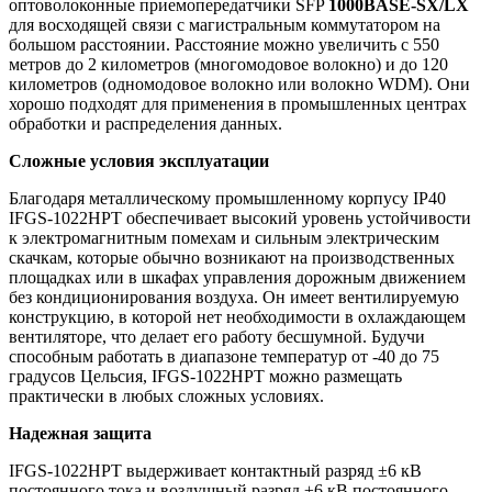
оптоволоконные приемопередатчики SFP
1000BASE-SX/LX
для восходящей связи с магистральным коммутатором на
большом расстоянии. Расстояние можно увеличить с 550
метров до 2 километров (многомодовое волокно) и до 120
километров (одномодовое волокно или волокно WDM). Они
хорошо подходят для применения в промышленных центрах
обработки и распределения данных.
Сложные условия эксплуатации
Благодаря металлическому промышленному корпусу IP40
IFGS-1022HPT
обеспечивает высокий уровень устойчивости
к электромагнитным помехам и сильным электрическим
скачкам, которые обычно возникают на производственных
площадках или в шкафах управления дорожным движением
без кондиционирования воздуха. Он имеет вентилируемую
конструкцию, в которой нет необходимости в охлаждающем
вентиляторе, что делает его работу бесшумной. Будучи
способным работать в диапазоне температур от -40 до 75
градусов Цельсия, IFGS-1022HPT можно размещать
практически в любых сложных условиях.
Надежная защита
IFGS-1022HPT
выдерживает контактный разряд ±6 кВ
постоянного тока и воздушный разряд ±6 кВ постоянного