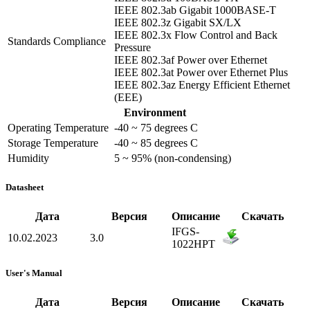
IEEE 802.3ab Gigabit 1000BASE-T
IEEE 802.3z Gigabit SX/LX
IEEE 802.3x Flow Control and Back
Standards Compliance
Pressure
IEEE 802.3af Power over Ethernet
IEEE 802.3at Power over Ethernet Plus
IEEE 802.3az Energy Efficient Ethernet
(EEE)
Environment
Operating Temperature
-40 ~ 75 degrees C
Storage Temperature
-40 ~ 85 degrees C
Humidity
5 ~ 95% (non-condensing)
Datasheet
Дата
Версия
Описание
Скачать
IFGS-
10.02.2023
3.0
1022HPT
User's Manual
Дата
Версия
Описание
Скачать