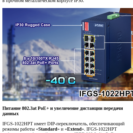
в прочном металлическом корпусе IP30.
Питание 802.3at PoE+ и увеличение дистанции передачи
данных
IFGS-1022HPT имеет DIP-переключатель, обеспечивающий
режимы работы «
Standard
» и «
Extend
». IFGS-1022HPT