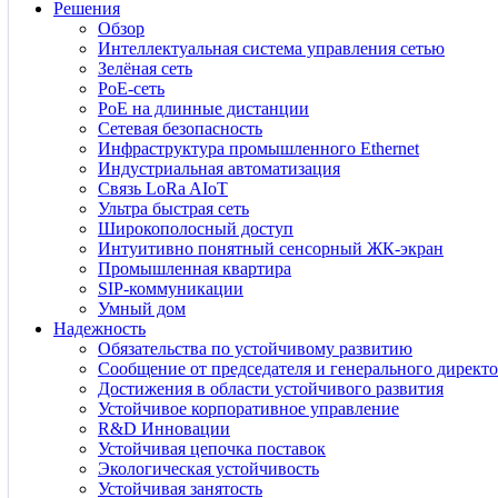
Решения
Обзор
Интеллектуальная система управления сетью
Зелёная сеть
PoE-сеть
PoE на длинные дистанции
Сетевая безопасность
Инфраструктура промышленного Ethernet
Индустриальная автоматизация
Связь LoRa AIoT
Ультра быстрая сеть
Широкополосный доступ
Интуитивно понятный сенсорный ЖК-экран
Промышленная квартира
SIP-коммуникации
Умный дом
Надежность
Обязательства по устойчивому развитию
Сообщение от председателя и генерального директо
Достижения в области устойчивого развития
Устойчивое корпоративное управление
R&D Инновации
Устойчивая цепочка поставок
Экологическая устойчивость
Устойчивая занятость