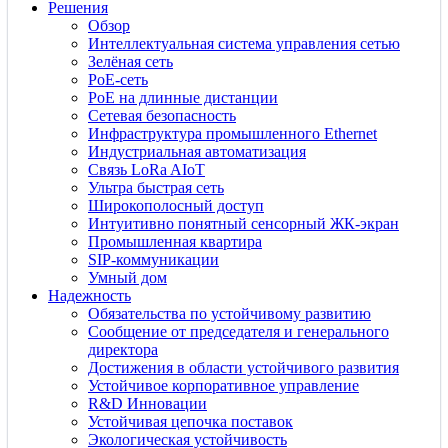
Решения
Обзор
Интеллектуальная система управления сетью
Зелёная сеть
PoE-сеть
PoE на длинные дистанции
Сетевая безопасность
Инфраструктура промышленного Ethernet
Индустриальная автоматизация
Связь LoRa AIoT
Ультра быстрая сеть
Широкополосный доступ
Интуитивно понятный сенсорный ЖК-экран
Промышленная квартира
SIP-коммуникации
Умный дом
Надежность
Обязательства по устойчивому развитию
Сообщение от председателя и генерального
директора
Достижения в области устойчивого развития
Устойчивое корпоративное управление
R&D Инновации
Устойчивая цепочка поставок
Экологическая устойчивость