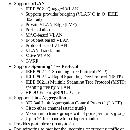
Supports
VLAN
IEEE 802.1Q tagged VLAN
Supports provider bridging (VLAN Q-in-Q, IEEE
802.1ad)
Private VLAN Edge (PVE)
Port Isolation
MAC-based VLAN
IP Subnet-based VLAN
Protocol-based VLAN
VLAN Translation
Voice VLAN
GVRP
Supports
Spanning Tree Protocol
IEEE 802.1D Spanning Tree Protocol (STP)
IEEE 802.1w Rapid Spanning Tree Protocol (RSTP)
IEEE 802.1s Multiple Spanning Tree Protocol (MSTP),
spanning tree by VLAN
BPDU Filtering/BPDU Guard
Supports
Link Aggregation
802.3ad Link Aggregation Control Protocol (LACP)
Cisco ether-channel (static trunk)
Maximum 6 trunk groups with 4 ports per trunk group
Up to 2Gbps bandwidth (duplex mode)
Provides port mirror (many-to-1)
Port mirroring to monitor the incoming or outgoing traffic on