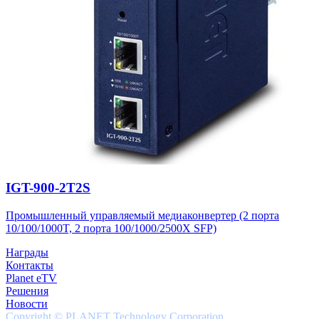
IGT-900-2T2S
Промышленный управляемый медиаконвертер (2 порта
10/100/1000T, 2 порта 100/1000/2500X SFP)
Награды
Контакты
Planet eTV
Решения
Новости
Copyright © PLANET Technology Corporation.