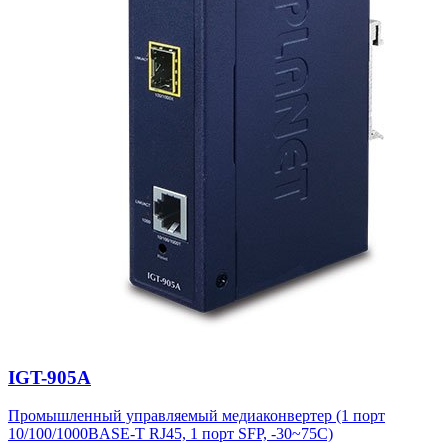
IGT-905A
Промышленный управляемый медиаконвертер (1 порт
10/100/1000BASE-T RJ45, 1 порт SFP, -30~75C)