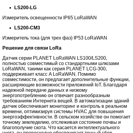
LS200-LG
Измеритель освещенности IP65 LoRaWAN
LS200-CM3
Измеритель тока (для трех фаз) IP53 LoRaWAN
Решение для связи LoRa
Датчик серии PLANET LoRaWAN LS100/LS200,
полностью совместимый со стандартными шлюзами
LoRaWAN, такими как серия PLANET LCG-300,
поддерживает класс A LoRaWAN. Помимо
совместимости, он предлагает дополнительные функции,
расширяющие возможности приложений IoT. Благодаря
надежной передаче данных и низкому
энергопотреблению он отвечает разнообразным
требованиям Интернета вещей. В автоматизации зданий
датчик обеспечивает мониторинг и контроль в реальном
времени, оптимизируя системы HVAC для повышения
энергоэффективности. В сельском хозяйстве он помогает
точному земледелию, отслеживая состояние почвы и
благополучие скота. Что касается интеллектуального
учета, он превосходно обеспечивает точный сбор