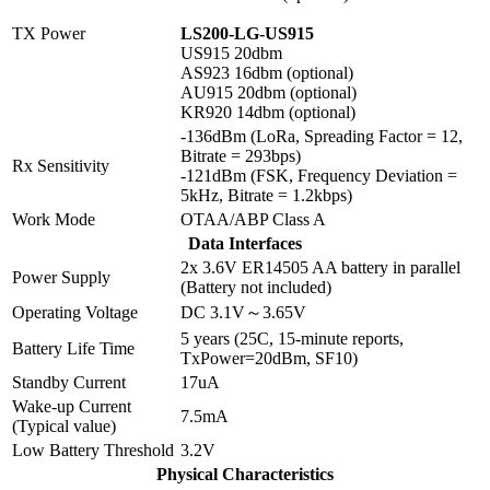
TX Power
LS200-LG-US915
US915 20dbm
AS923 16dbm (optional)
AU915 20dbm (optional)
KR920 14dbm (optional)
-136dBm (LoRa, Spreading Factor = 12,
Bitrate = 293bps)
Rx Sensitivity
-121dBm (FSK, Frequency Deviation =
5kHz, Bitrate = 1.2kbps)
Work Mode
OTAA/ABP Class A
Data Interfaces
2x 3.6V ER14505 AA battery in parallel
Power Supply
(Battery not included)
Operating Voltage
DC 3.1V～3.65V
5 years (25C, 15-minute reports,
Battery Life Time
TxPower=20dBm, SF10)
Standby Current
17uA
Wake-up Current
7.5mA
(Typical value)
Low Battery Threshold
3.2V
Physical Characteristics