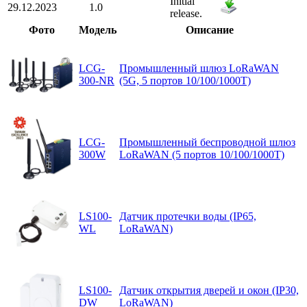
Initial
29.12.2023
1.0
release.
Фото
Модель
Описание
LCG-
Промышленный шлюз LoRaWAN
300-NR
(5G, 5 портов 10/100/1000T)
LCG-
Промышленный беспроводной шлюз
300W
LoRaWAN (5 портов 10/100/1000T)
LS100-
Датчик протечки воды (IP65,
WL
LoRaWAN)
LS100-
Датчик открытия дверей и окон (IP30,
DW
LoRaWAN)