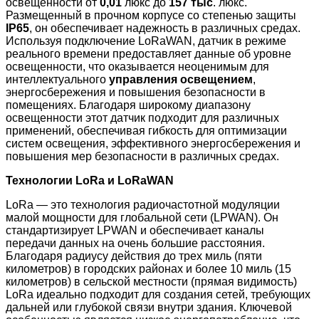
освещенности от
0,01
люкс до
157 тыс
. люкс.
Размещенный в прочном корпусе со степенью защиты
IP65
, он обеспечивает надежность в различных средах.
Используя подключение LoRaWAN, датчик в режиме
реального времени предоставляет данные об уровне
освещенности, что оказывается неоценимым для
интеллектуального
управления освещением
,
энергосбережения и повышения безопасности в
помещениях. Благодаря широкому диапазону
освещенности этот датчик подходит для различных
применений, обеспечивая гибкость для оптимизации
систем освещения, эффективного энергосбережения и
повышения мер безопасности в различных средах.
Технологии LoRa и LoRaWAN
LoRa — это технология радиочастотной модуляции
малой мощности для глобальной сети (LPWAN). Он
стандартизирует LPWAN и обеспечивает каналы
передачи данных на очень большие расстояния.
Благодаря радиусу действия до трех миль (пяти
километров) в городских районах и более 10 миль (15
километров) в сельской местности (прямая видимость)
LoRa идеально подходит для создания сетей, требующих
дальней или глубокой связи внутри здания. Ключевой