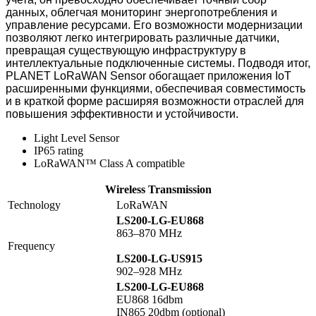
данных, облегчая мониторинг энергопотребления и
управление ресурсами. Его возможности модернизации
позволяют легко интегрировать различные датчики,
превращая существующую инфраструктуру в
интеллектуальные подключенные системы. Подводя итог,
PLANET LoRaWAN Sensor обогащает приложения IoT
расширенными функциями, обеспечивая совместимость
и в краткой форме расширяя возможности отраслей для
повышения эффективности и устойчивости.
Light Level Sensor
IP65 rating
LoRaWAN™ Class A compatible
Wireless Transmission
Technology
LoRaWAN
LS200-LG-EU868
863–870 MHz
Frequency
LS200-LG-US915
902–928 MHz
LS200-LG-EU868
EU868 16dbm
IN865 20dbm (optional)