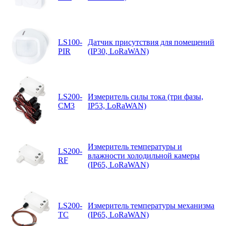
LS100-
Датчик присутствия для помещений
PIR
(IP30, LoRaWAN)
LS200-
Измеритель силы тока (три фазы,
CM3
IP53, LoRaWAN)
Измеритель температуры и
LS200-
влажности холодильной камеры
RF
(IP65, LoRaWAN)
LS200-
Измеритель температуры механизма
TC
(IP65, LoRaWAN)