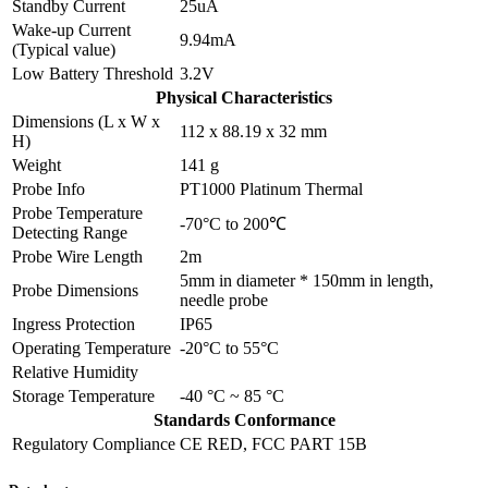
Standby Current
25uA
Wake-up Current
9.94mA
(Typical value)
Low Battery Threshold
3.2V
Physical Characteristics
Dimensions (L x W x
112 x 88.19 x 32 mm
H)
Weight
141 g
Probe Info
PT1000 Platinum Thermal
Probe Temperature
-70°C to 200℃
Detecting Range
Probe Wire Length
2m
5mm in diameter * 150mm in length,
Probe Dimensions
needle probe
Ingress Protection
IP65
Operating Temperature
-20°C to 55°C
Relative Humidity
Storage Temperature
-40 °C ~ 85 °C
Standards Conformance
Regulatory Compliance
CE RED, FCC PART 15B