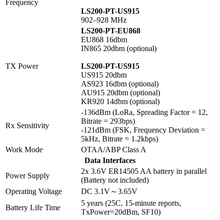
Frequency
LS200-PT-US915
902–928 MHz
LS200-PT-EU868
EU868 16dbm
IN865 20dbm (optional)
TX Power
LS200-PT-US915
US915 20dbm
AS923 16dbm (optional)
AU915 20dbm (optional)
KR920 14dbm (optional)
-136dBm (LoRa, Spreading Factor = 12,
Bitrate = 293bps)
Rx Sensitivity
-121dBm (FSK, Frequency Deviation =
5kHz, Bitrate = 1.2kbps)
Work Mode
OTAA/ABP Class A
Data Interfaces
2x 3.6V ER14505 AA battery in parallel
Power Supply
(Battery not included)
Operating Voltage
DC 3.1V～3.65V
5 years (25C, 15-minute reports,
Battery Life Time
TxPower=20dBm, SF10)