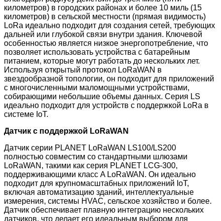
километров) в городских районах и более 10 миль (15
километров) в сельской местности (прямая видимость)
LoRa идеально подходит для создания сетей, требующих
дальней или глубокой связи внутри здания. Ключевой
особенностью является низкое энергопотребление, что
позволяет использовать устройства с батарейным
питанием, которые могут работать до нескольких лет.
Используя открытый протокол LoRaWAN в
звездообразной топологии, он подходит для приложений
с многочисленными маломощными устройствами,
собирающими небольшие объемы данных. Серия LS
идеально подходит для устройств с поддержкой LoRa в
системе IoT.
Датчик с поддержкой LoRaWAN
Датчик серии PLANET LoRaWAN LS100/LS200
полностью совместим со стандартными шлюзами
LoRaWAN, такими как серия PLANET LCG-300,
поддерживающими класс A LoRaWAN. Он идеально
подходит для крупномасштабных приложений IoT,
включая автоматизацию зданий, интеллектуальные
измерения, системы HVAC, сельское хозяйство и более.
Датчик обеспечивает плавную интеграцию нескольких
датчиков, что делает его идеальным выбором для