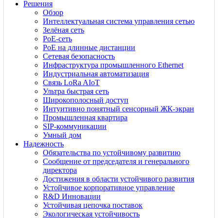
Решения
Обзор
Интеллектуальная система управления сетью
Зелёная сеть
PoE-сеть
PoE на длинные дистанции
Сетевая безопасность
Инфраструктура промышленного Ethernet
Индустриальная автоматизация
Связь LoRa AIoT
Ультра быстрая сеть
Широкополосный доступ
Интуитивно понятный сенсорный ЖК-экран
Промышленная квартира
SIP-коммуникации
Умный дом
Надежность
Обязательства по устойчивому развитию
Сообщение от председателя и генерального
директора
Достижения в области устойчивого развития
Устойчивое корпоративное управление
R&D Инновации
Устойчивая цепочка поставок
Экологическая устойчивость