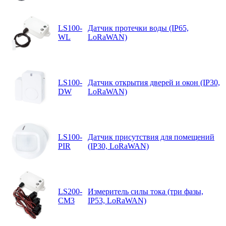
LS100-
Датчик протечки воды (IP65,
WL
LoRaWAN)
LS100-
Датчик открытия дверей и окон (IP30,
DW
LoRaWAN)
LS100-
Датчик присутствия для помещений
PIR
(IP30, LoRaWAN)
LS200-
Измеритель силы тока (три фазы,
CM3
IP53, LoRaWAN)