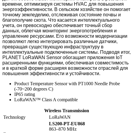
времени, оптимизируя системы HVAC для повышения
энергоэффективности. В сельском хозяйстве он помогает
точному земледелию, отслеживая состояние почвы и
благополучие скота. Что касается интеллектуального
учета, он превосходно обеспечивает точный сбор
данных, облегчая мониторинг энергопотребления и
управление ресурсами. Его возможности модернизации
позволяют легко интегрировать различные датчики,
превращая существующую инфраструктуру в
интеллектуальные подключенные системы. Подводя итог,
PLANET LoRaWAN Sensor обогащает приложения IoT
расширенными функциями, обеспечивая совместимость
и в краткой форме расширяя возможности отраслей для
повышения эффективности и устойчивости.
Product Temperature Sensor with PT1000 Needle Probe
(-70~200 degrees C)
IP65 rating
LoRaWAN™ Class A compatible
Wireless Transmission
Technology
LoRaWAN
LS200-PT-EU868
863–870 MHz