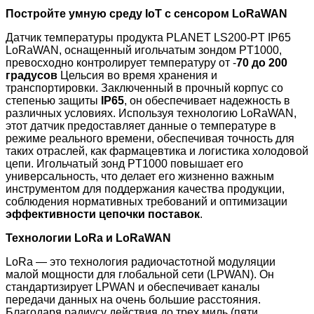
Постройте умную среду IoT с сенсором LoRaWAN
Датчик температуры продукта PLANET LS200-PT IP65
LoRaWAN, оснащенный игольчатым зондом PT1000,
превосходно контролирует температуру от -
70 до 200
градусов
Цельсия во время хранения и
транспортировки. Заключенный в прочный корпус со
степенью защиты
IP65
, он обеспечивает надежность в
различных условиях. Используя технологию LoRaWAN,
этот датчик предоставляет данные о температуре в
режиме реального времени, обеспечивая точность для
таких отраслей, как фармацевтика и логистика холодовой
цепи. Игольчатый зонд PT1000 повышает его
универсальность, что делает его жизненно важным
инструментом для поддержания качества продукции,
соблюдения нормативных требований и оптимизации
эффективности цепочки поставок
.
Технологии LoRa и LoRaWAN
LoRa — это технология радиочастотной модуляции
малой мощности для глобальной сети (LPWAN). Он
стандартизирует LPWAN и обеспечивает каналы
передачи данных на очень большие расстояния.
Благодаря радиусу действия до трех миль (пяти