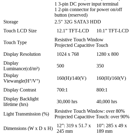
1 3-pin DC power input terminal
1 2-pin connector for power on/off
button (reserved)
Storage
2.5" 32G SATA3 HDD
Touch LCD Size
12.1” TFT-LCD
10.1” TFT-LCD
Resistive Touch Window
Touch Type
Projected Capacitive Touch
Display Resolution
1024 x 768
1280 x 800
Display
500
350
Luminance(cd/m²)
Display
160(H)/140(V)
160(H)/160(V)
Viewangle(H°/V°)
Display Contrast
700:1
800:1
Display Backlight
30,000 hrs
40,000 hrs
lifetime (hrs)
Resistive Touch Window: over 80%
Light Transmission (%)
Projected Capacitive Touch: over 90%
12”: 319 x 51.7 x
10”: 285 x 49 x
Dimensions (W x D x H)
245 mm
189 mm