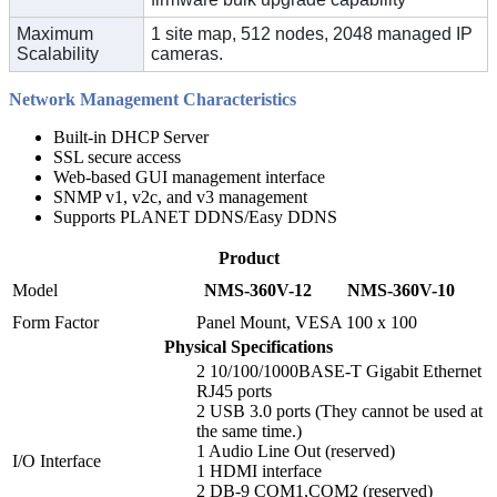
Maximum
1 site map, 512 nodes, 2048 managed IP
Scalability
cameras.
Network Management Characteristics
Built-in DHCP Server
SSL secure access
Web-based GUI management interface
SNMP v1, v2c, and v3 management
Supports PLANET DDNS/Easy DDNS
Product
Model
NMS-360V-12
NMS-360V-10
Form Factor
Panel Mount, VESA 100 x 100
Physical Specifications
2 10/100/1000BASE-T Gigabit Ethernet
RJ45 ports
2 USB 3.0 ports (They cannot be used at
the same time.)
1 Audio Line Out (reserved)
I/O Interface
1 HDMI interface
2 DB-9 COM1,COM2 (reserved)