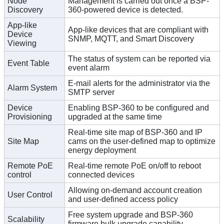
Node
Management is carried out once a BSP-
Discovery
360-powered device is detected.
App-like
App-like devices that are compliant with
Device
SNMP, MQTT, and Smart Discovery
Viewing
The status of system can be reported via
Event Table
event alarm
E-mail alerts for the administrator via the
Alarm System
SMTP server
Device
Enabling BSP-360 to be configured and
Provisioning
upgraded at the same time
Real-time site map of BSP-360 and IP
Site Map
cams on the user-defined map to optimize
energy deployment
Remote PoE
Real-time remote PoE on/off to reboot
control
connected devices
Allowing on-demand account creation
User Control
and user-defined access policy
Free system upgrade and BSP-360
Scalability
firmware bulk upgrade capability