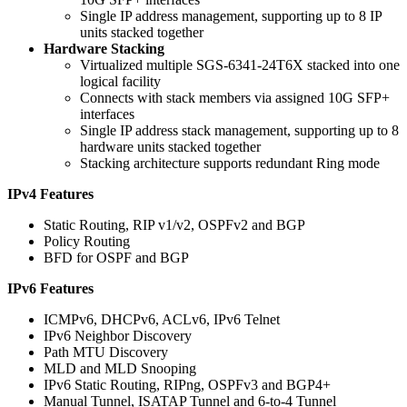
Single IP address management, supporting up to 8 IP
units stacked together
Hardware Stacking
Virtualized multiple SGS-6341-24T6X stacked into one
logical facility
Connects with stack members via assigned 10G SFP+
interfaces
Single IP address stack management, supporting up to 8
hardware units stacked together
Stacking architecture supports redundant Ring mode
IPv4 Features
Static Routing, RIP v1/v2, OSPFv2 and BGP
Policy Routing
BFD for OSPF and BGP
IPv6 Features
ICMPv6, DHCPv6, ACLv6, IPv6 Telnet
IPv6 Neighbor Discovery
Path MTU Discovery
MLD and MLD Snooping
IPv6 Static Routing, RIPng, OSPFv3 and BGP4+
Manual Tunnel, ISATAP Tunnel and 6-to-4 Tunnel