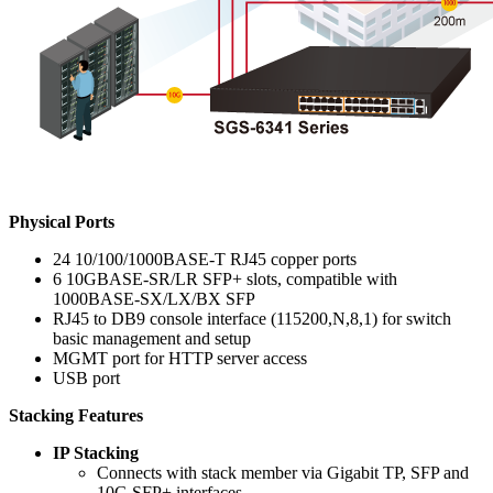
Physical Ports
24 10/100/1000BASE-T RJ45 copper ports
6 10GBASE-SR/LR SFP+ slots, compatible with
1000BASE-SX/LX/BX SFP
RJ45 to DB9 console interface (115200,N,8,1) for switch
basic management and setup
MGMT port for HTTP server access
USB port
Stacking Features
IP Stacking
Connects with stack member via Gigabit TP, SFP and
10G SFP+ interfaces