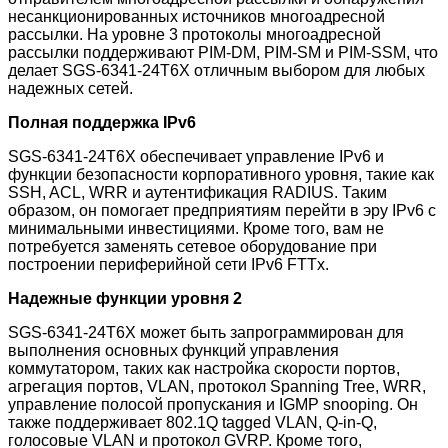
несанкционированных источников многоадресной
рассылки. На уровне 3 протоколы многоадресной
рассылки поддерживают PIM-DM, PIM-SM и PIM-SSM, что
делает SGS-6341-24T6X отличным выбором для любых
надежных сетей.
Полная поддержка IPv6
SGS-6341-24T6X обеспечивает управление IPv6 и
функции безопасности корпоративного уровня, такие как
SSH, ACL, WRR и аутентификация RADIUS. Таким
образом, он помогает предприятиям перейти в эру IPv6 с
минимальными инвестициями. Кроме того, вам не
потребуется заменять сетевое оборудование при
построении периферийной сети IPv6 FTTx.
Надежные функции уровня 2
SGS-6341-24T6X может быть запрограммирован для
выполнения основных функций управления
коммутатором, таких как настройка скорости портов,
агрегация портов, VLAN, протокол Spanning Tree, WRR,
управление полосой пропускания и IGMP snooping. Он
также поддерживает 802.1Q tagged VLAN, Q-in-Q,
голосовые VLAN и протокол GVRP. Кроме того,