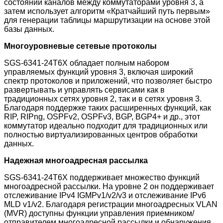
состоянии каналов между коммутаторами уровня 3, а
затем использует алгоритм «Кратчайший путь первым»
для генерации таблицы маршрутизации на основе этой
базы данных.
Многоуровневые сетевые протоколы
SGS-6341-24T6X обладает полным набором
управляемых функций уровня 3, включая широкий
спектр протоколов и приложений, что позволяет быстро
развертывать и управлять сервисами как в
традиционных сетях уровня 2, так и в сетях уровня 3.
Благодаря поддержке таких расширенных функций, как
RIP, RIPng, OSPFv2, OSPFv3, BGP, BGP4+ и др., этот
коммутатор идеально подходит для традиционных или
полностью виртуализированных центров обработки
данных.
Надежная многоадресная рассылка
SGS-6341-24T6X поддерживает множество функций
многоадресной рассылки. На уровне 2 он поддерживает
отслеживание IPv4 IGMPv1/v2/v3 и отслеживание IPv6
MLD v1/v2. Благодаря регистрации многоадресных VLAN
(MVR) доступны функции управления приемником/
отправителем многоадресной рассылки и обнаружения