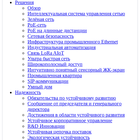
Решения
Обзор
Интеллектуальная система управления сетью
Зелёная сеть
PoE-сеть
PoE на длинные дистанции
Сетевая безопасность
Инфраструктура промышленного Ethernet
Индустриальная автоматизация
Связь LoRa AIoT
Ультра быстрая сеть
Широкополосный доступ
Интуитивно понятный сенсорный ЖК-экран
Промышленная квартира
SIP-коммуникации
Умный дом
Надежность
Обязательства по устойчивому развитию
Сообщение от председателя и генерального
директора
Достижения в области устойчивого развития
Устойчивое корпоративное управление
R&D Инновации
Устойчивая цепочка поставок
Экологическая устойчивость