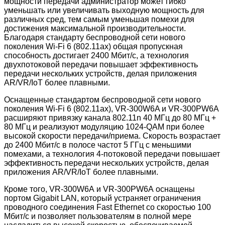
мощности передачи администратор может гибко
уменьшать или увеличивать выходную мощность для
различных сред, тем самым уменьшая помехи для
достижения максимальной производительности.
Благодаря стандарту беспроводной сети нового
поколения Wi-Fi 6 (802.11ax) общая пропускная
способность достигает 2400 Мбит/с, а технология
двухпотоковой передачи повышает эффективность
передачи нескольких устройств, делая приложения
AR/VR/IoT более плавными.
Оснащенные стандартом беспроводной сети нового
поколения Wi-Fi 6 (802.11ax), VR-300W6A и VR-300PW6A
расширяют привязку канала 802.11n 40 МГц до 80 МГц +
80 МГц и реализуют модуляцию 1024-QAM при более
высокой скорости передачи/приема. Скорость возрастает
до 2400 Мбит/с в полосе частот 5 ГГц с меньшими
помехами, а технология 4-потоковой передачи повышает
эффективность передачи нескольких устройств, делая
приложения AR/VR/IoT более плавными.
Кроме того, VR-300W6A и VR-300PW6A оснащены
портом Gigabit LAN, который устраняет ограничения
проводного соединения Fast Ethernet со скоростью 100
Мбит/с и позволяет пользователям в полной мере