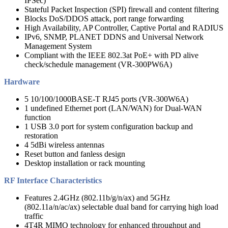
IPSec)
Stateful Packet Inspection (SPI) firewall and content filtering
Blocks DoS/DDOS attack, port range forwarding
High Availability, AP Controller, Captive Portal and RADIUS
IPv6, SNMP, PLANET DDNS and Universal Network
Management System
Compliant with the IEEE 802.3at PoE+ with PD alive
check/schedule management (VR-300PW6A)
Hardware
5 10/100/1000BASE-T RJ45 ports (VR-300W6A)
1 undefined Ethernet port (LAN/WAN) for Dual-WAN
function
1 USB 3.0 port for system configuration backup and
restoration
4 5dBi wireless antennas
Reset button and fanless design
Desktop installation or rack mounting
RF Interface Characteristics
Features 2.4GHz (802.11b/g/n/ax) and 5GHz
(802.11a/n/ac/ax) selectable dual band for carrying high load
traffic
4T4R MIMO technology for enhanced throughput and