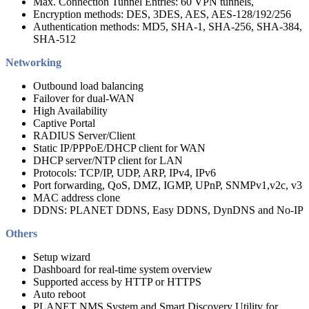
Max. Connection Tunnel Entries: 60 VPN tunnels,
Encryption methods: DES, 3DES, AES, AES-128/192/256
Authentication methods: MD5, SHA-1, SHA-256, SHA-384,
SHA-512
Networking
Outbound load balancing
Failover for dual-WAN
High Availability
Captive Portal
RADIUS Server/Client
Static IP/PPPoE/DHCP client for WAN
DHCP server/NTP client for LAN
Protocols: TCP/IP, UDP, ARP, IPv4, IPv6
Port forwarding, QoS, DMZ, IGMP, UPnP, SNMPv1,v2c, v3
MAC address clone
DDNS: PLANET DDNS, Easy DDNS, DynDNS and No-IP
Others
Setup wizard
Dashboard for real-time system overview
Supported access by HTTP or HTTPS
Auto reboot
PLANET NMS System and Smart Discovery Utility for