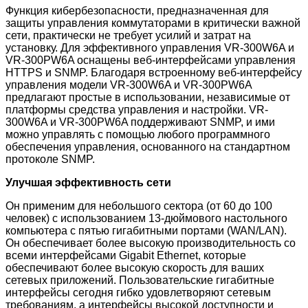
Функция кибербезопасности, предназначенная для
защиты управления коммутаторами в критически важной
сети, практически не требует усилий и затрат на
установку. Для эффективного управления VR-300W6A и
VR-300PW6A оснащены веб-интерфейсами управления
HTTPS и SNMP. Благодаря встроенному веб-интерфейсу
управления модели VR-300W6A и VR-300PW6A
предлагают простые в использовании, независимые от
платформы средства управления и настройки. VR-
300W6A и VR-300PW6A поддерживают SNMP, и ими
можно управлять с помощью любого программного
обеспечения управления, основанного на стандартном
протоколе SNMP.
Улучшая эффективность сети
Он применим для небольшого сектора (от 60 до 100
человек) с использованием 13-дюймового настольного
компьютера с пятью гигабитными портами (WAN/LAN).
Он обеспечивает более высокую производительность со
всеми интерфейсами Gigabit Ethernet, которые
обеспечивают более высокую скорость для ваших
сетевых приложений. Пользовательские гигабитные
интерфейсы сегодня гибко удовлетворяют сетевым
требованиям, а интерфейсы высокой доступности и