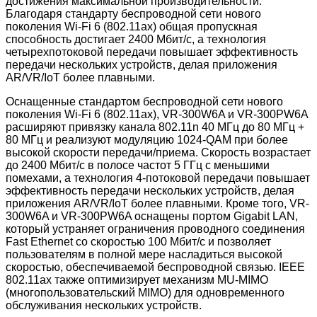
достижения максимальной производительности.
Благодаря стандарту беспроводной сети нового
поколения Wi-Fi 6 (802.11ax) общая пропускная
способность достигает 2400 Мбит/с, а технология
четырехпотоковой передачи повышает эффективность
передачи нескольких устройств, делая приложения
AR/VR/IoT более плавными.
Оснащенные стандартом беспроводной сети нового
поколения Wi-Fi 6 (802.11ax), VR-300W6A и VR-300PW6A
расширяют привязку канала 802.11n 40 МГц до 80 МГц +
80 МГц и реализуют модуляцию 1024-QAM при более
высокой скорости передачи/приема. Скорость возрастает
до 2400 Мбит/с в полосе частот 5 ГГц с меньшими
помехами, а технология 4-потоковой передачи повышает
эффективность передачи нескольких устройств, делая
приложения AR/VR/IoT более плавными. Кроме того, VR-
300W6A и VR-300PW6A оснащены портом Gigabit LAN,
который устраняет ограничения проводного соединения
Fast Ethernet со скоростью 100 Мбит/с и позволяет
пользователям в полной мере насладиться высокой
скоростью, обеспечиваемой беспроводной связью. IEEE
802.11ax также оптимизирует механизм MU-MIMO
(многопользовательский MIMO) для одновременного
обслуживания нескольких устройств.