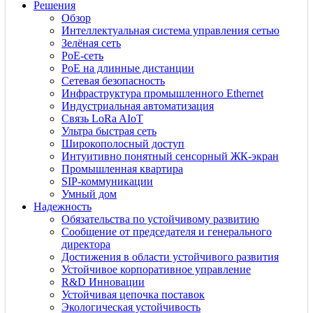
Решения
Обзор
Интеллектуальная система управления сетью
Зелёная сеть
PoE-сеть
PoE на длинные дистанции
Сетевая безопасность
Инфраструктура промышленного Ethernet
Индустриальная автоматизация
Связь LoRa AIoT
Ультра быстрая сеть
Широкополосный доступ
Интуитивно понятный сенсорный ЖК-экран
Промышленная квартира
SIP-коммуникации
Умный дом
Надежность
Обязательства по устойчивому развитию
Сообщение от председателя и генерального
директора
Достижения в области устойчивого развития
Устойчивое корпоративное управление
R&D Инновации
Устойчивая цепочка поставок
Экологическая устойчивость