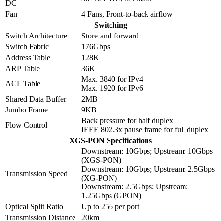
DC
Fan
4 Fans, Front-to-back airflow
Switching
Switch Architecture
Store-and-forward
Switch Fabric
176Gbps
Address Table
128K
ARP Table
36K
Max. 3840 for IPv4
ACL Table
Max. 1920 for IPv6
Shared Data Buffer
2MB
Jumbo Frame
9KB
Back pressure for half duplex
Flow Control
IEEE 802.3x pause frame for full duplex
XGS-PON Specifications
Downstream: 10Gbps; Upstream: 10Gbps
(XGS-PON)
Downstream: 10Gbps; Upstream: 2.5Gbps
Transmission Speed
(XG-PON)
Downstream: 2.5Gbps; Upstream:
1.25Gbps (GPON)
Optical Split Ratio
Up to 256 per port
Transmission Distance
20km