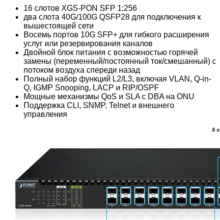
16 слотов XGS-PON SFP 1:256
два слота 40G/100G QSFP28 для подключения к
вышестоящей сети
Восемь портов 10G SFP+ для гибкого расширения
услуг или резервирования каналов
Двойной блок питания с возможностью горячей
замены (переменный/постоянный ток/смешанный) с
потоком воздуха спереди назад
Полный набор функций L2/L3, включая VLAN, Q-in-
Q, IGMP Snooping, LACP и RIP/OSPF
Мощные механизмы QoS и SLA с DBA на ONU
Поддержка CLI, SNMP, Telnet и внешнего
управления