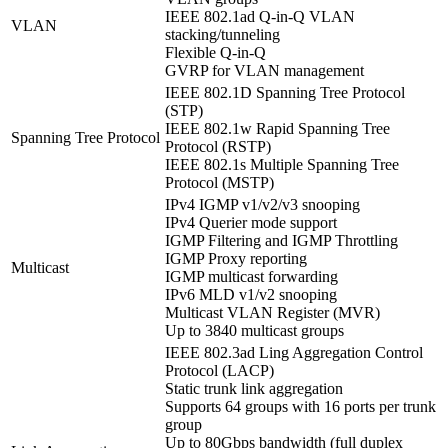
IEEE 802.1ad Q-in-Q VLAN
VLAN
stacking/tunneling
Flexible Q-in-Q
GVRP for VLAN management
IEEE 802.1D Spanning Tree Protocol
(STP)
IEEE 802.1w Rapid Spanning Tree
Spanning Tree Protocol
Protocol (RSTP)
IEEE 802.1s Multiple Spanning Tree
Protocol (MSTP)
IPv4 IGMP v1/v2/v3 snooping
IPv4 Querier mode support
IGMP Filtering and IGMP Throttling
IGMP Proxy reporting
Multicast
IGMP multicast forwarding
IPv6 MLD v1/v2 snooping
Multicast VLAN Register (MVR)
Up to 3840 multicast groups
IEEE 802.3ad Ling Aggregation Control
Protocol (LACP)
Static trunk link aggregation
Supports 64 groups with 16 ports per trunk
group
Up to 80Gbps bandwidth (full duplex