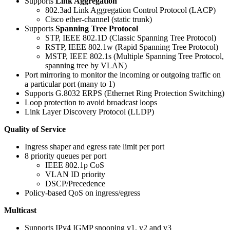
Supports
Link Aggregation
802.3ad Link Aggregation Control Protocol (LACP)
Cisco ether-channel (static trunk)
Supports
Spanning Tree Protocol
STP, IEEE 802.1D (Classic Spanning Tree Protocol)
RSTP, IEEE 802.1w (Rapid Spanning Tree Protocol)
MSTP, IEEE 802.1s (Multiple Spanning Tree Protocol,
spanning tree by VLAN)
Port mirroring to monitor the incoming or outgoing traffic on
a particular port (many to 1)
Supports G.8032 ERPS (Ethernet Ring Protection Switching)
Loop protection to avoid broadcast loops
Link Layer Discovery Protocol (LLDP)
Quality of Service
Ingress shaper and egress rate limit per port
8 priority queues per port
IEEE 802.1p CoS
VLAN ID priority
DSCP/Precedence
Policy-based QoS on ingress/egress
Multicast
Supports IPv4 IGMP snooping v1, v2 and v3