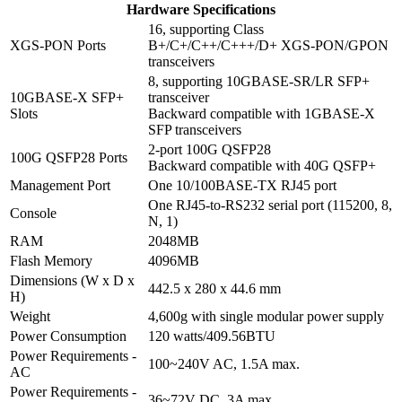
Hardware Specifications
16, supporting Class
XGS-PON Ports
B+/C+/C++/C+++/D+ XGS-PON/GPON
transceivers
8, supporting 10GBASE-SR/LR SFP+
10GBASE-X SFP+
transceiver
Slots
Backward compatible with 1GBASE-X
SFP transceivers
2-port 100G QSFP28
100G QSFP28 Ports
Backward compatible with 40G QSFP+
Management Port
One 10/100BASE-TX RJ45 port
One RJ45-to-RS232 serial port (115200, 8,
Console
N, 1)
RAM
2048MB
Flash Memory
4096MB
Dimensions (W x D x
442.5 x 280 x 44.6 mm
H)
Weight
4,600g with single modular power supply
Power Consumption
120 watts/409.56BTU
Power Requirements -
100~240V AC, 1.5A max.
AC
Power Requirements -
36~72V DC, 3A max.