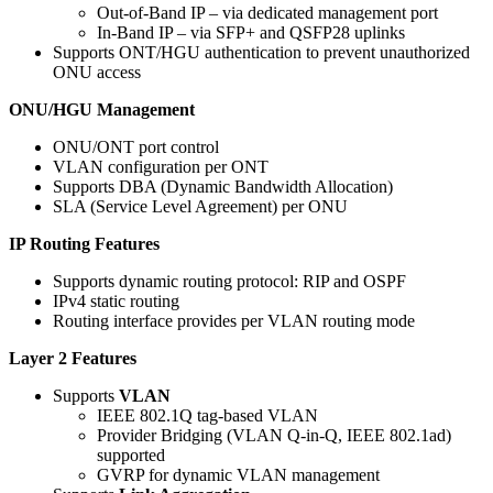
Out-of-Band IP – via dedicated management port
In-Band IP – via SFP+ and QSFP28 uplinks
Supports ONT/HGU authentication to prevent unauthorized
ONU access
ONU/HGU Management
ONU/ONT port control
VLAN configuration per ONT
Supports DBA (Dynamic Bandwidth Allocation)
SLA (Service Level Agreement) per ONU
IP Routing Features
Supports dynamic routing protocol: RIP and OSPF
IPv4 static routing
Routing interface provides per VLAN routing mode
Layer 2 Features
Supports
VLAN
IEEE 802.1Q tag-based VLAN
Provider Bridging (VLAN Q-in-Q, IEEE 802.1ad)
supported
GVRP for dynamic VLAN management