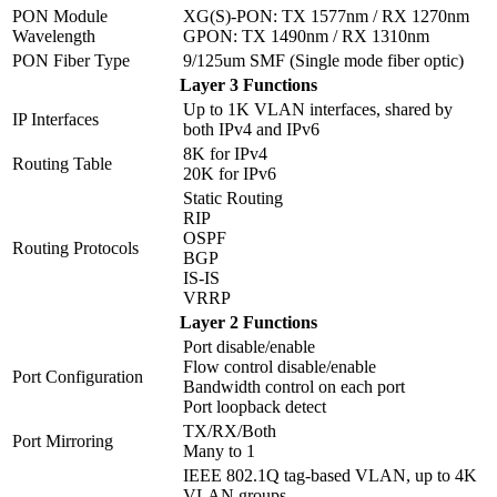
PON Module
XG(S)-PON: TX 1577nm / RX 1270nm
Wavelength
GPON: TX 1490nm / RX 1310nm
PON Fiber Type
9/125um SMF (Single mode fiber optic)
Layer 3 Functions
Up to 1K VLAN interfaces, shared by
IP Interfaces
both IPv4 and IPv6
8K for IPv4
Routing Table
20K for IPv6
Static Routing
RIP
OSPF
Routing Protocols
BGP
IS-IS
VRRP
Layer 2 Functions
Port disable/enable
Flow control disable/enable
Port Configuration
Bandwidth control on each port
Port loopback detect
TX/RX/Both
Port Mirroring
Many to 1
IEEE 802.1Q tag-based VLAN, up to 4K
VLAN groups