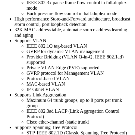
IEEE 802.3x pause frame flow control in full-duplex
mode
Back pressure flow control in half-duplex mode
High performance Store-and-Forward architecture, broadcast
storm control, port loopback detection
32K MAC address table, automatic source address learning
and aging
Supports VLAN
IEEE 802.1Q tag-based VLAN
GVRP for dynamic VLAN management
Provider Bridging (VLAN Q-in-Q, IEEE 802.1ad)
supported
Private VLAN Edge (PVE) supported
GVRP protocol for Management VLAN
Protocol-based VLAN
MAC-based VLAN
IP subnet VLAN
Supports Link Aggregation
Maximum 64 trunk groups, up to 8 ports per trunk
group
IEEE 802.3ad LACP (Link Aggregation Control
Protocol)
Cisco ether-channel (static trunk)
Supports Spanning Tree Protocol
STP, IEEE 802.1D (Classic Spanning Tree Protocol)