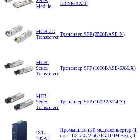
Series
LR/SR/BX/T)
Module
MGB-2G
Трансивер SFP (2500BASE-X)
Transceiver
MGB-
Series
Трансивер SFP (1000BASE-SX/LX)
Transceiver
MFB-
Series
Трансивер SFP (100BASE-FX)
Transceiver
Промышленный медиаконвертер (1
IXT-
порт 10G/5G/2.5G/1G/100M медь, 1
705AT