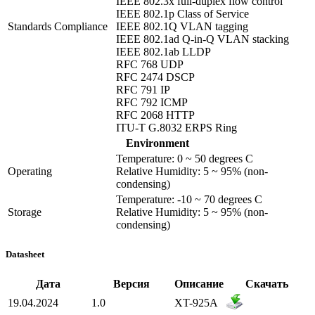
IEEE 802.3x full-duplex flow control
IEEE 802.1p Class of Service
Standards Compliance
IEEE 802.1Q VLAN tagging
IEEE 802.1ad Q-in-Q VLAN stacking
IEEE 802.1ab LLDP
RFC 768 UDP
RFC 2474 DSCP
RFC 791 IP
RFC 792 ICMP
RFC 2068 HTTP
ITU-T G.8032 ERPS Ring
Environment
Temperature: 0 ~ 50 degrees C
Operating
Relative Humidity: 5 ~ 95% (non-
condensing)
Temperature: -10 ~ 70 degrees C
Storage
Relative Humidity: 5 ~ 95% (non-
condensing)
Datasheet
Дата
Версия
Описание
Скачать
19.04.2024
1.0
XT-925A