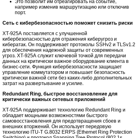
Это позволит им отреагировать на событие,
например изменив маршрутизацию или отключив
порт.
Сеть с кибербезопасностью поможет снизить риски
XT-925A поставляется с улучшенной
кибербезопасностью для отражения киберугроз и
кибератак. Он поддерживает протоколы SSHv2 и TLSv1.2
для обеспечения надежной защиты от современных
угроз. XT-925A
служит ключевой точкой для передачи
данных на критически важное оборудование клиента в
бизнес-сети. Функция кибербезопасности защищает
управление коммутатором и повышает безопасность
критически важной сети без каких-либо дополнительных
затрат на развертывание и усилие.
Redundant Ring, быстрое восстановление для
критически важных сетевых приложений
XT-925A поддерживает технологию Redundant Ring и
обладает мощными возможностями быстрого
самовосстановления для предотвращения сбоев и
внешних вторжений. Он использует передовую
технологию ITU-T G.8032 ERPS (Ethernet Ring Protection
Switching) и протокол Spanning Tree Protocol (802.1s