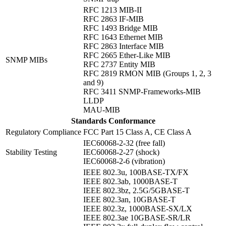
RFC 1213 MIB-II
RFC 2863 IF-MIB
RFC 1493 Bridge MIB
RFC 1643 Ethernet MIB
RFC 2863 Interface MIB
RFC 2665 Ether-Like MIB
SNMP MIBs
RFC 2737 Entity MIB
RFC 2819 RMON MIB (Groups 1, 2, 3
and 9)
RFC 3411 SNMP-Frameworks-MIB
LLDP
MAU-MIB
Standards Conformance
Regulatory Compliance
FCC Part 15 Class A, CE Class A
IEC60068-2-32 (free fall)
Stability Testing
IEC60068-2-27 (shock)
IEC60068-2-6 (vibration)
IEEE 802.3u, 100BASE-TX/FX
IEEE 802.3ab, 1000BASE-T
IEEE 802.3bz, 2.5G/5GBASE-T
IEEE 802.3an, 10GBASE-T
IEEE 802.3z, 1000BASE-SX/LX
IEEE 802.3ae 10GBASE-SR/LR