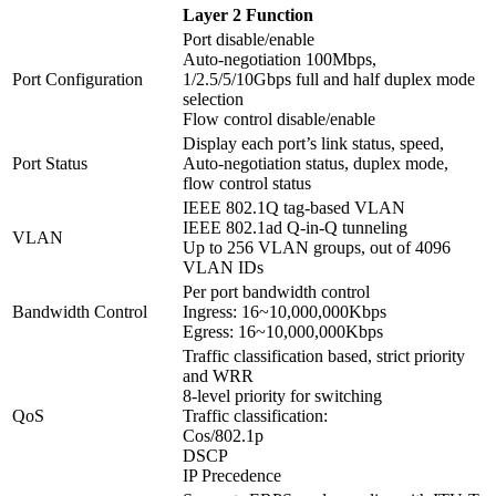
Layer 2 Function
Port disable/enable
Auto-negotiation 100Mbps,
Port Configuration
1/2.5/5/10Gbps full and half duplex mode
selection
Flow control disable/enable
Display each port’s link status, speed,
Port Status
Auto-negotiation status, duplex mode,
flow control status
IEEE 802.1Q tag-based VLAN
IEEE 802.1ad Q-in-Q tunneling
VLAN
Up to 256 VLAN groups, out of 4096
VLAN IDs
Per port bandwidth control
Bandwidth Control
Ingress: 16~10,000,000Kbps
Egress: 16~10,000,000Kbps
Traffic classification based, strict priority
and WRR
8-level priority for switching
QoS
Traffic classification:
Cos/802.1p
DSCP
IP Precedence