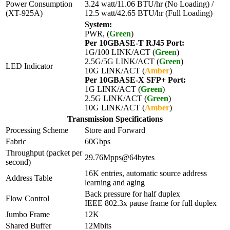
Power Consumption
3.24 watt/11.06 BTU/hr (No Loading) /
(XT-925A)
12.5 watt/42.65 BTU/hr (Full Loading)
System:
PWR, (
Green
)
Per 10GBASE-T RJ45 Port:
1G/100 LINK/ACT (
Green
)
2.5G/5G LINK/ACT (
Green
)
LED Indicator
10G LINK/ACT (
Amber
)
Per 10GBASE-X SFP+ Port:
1G LINK/ACT (
Green
)
2.5G LINK/ACT (
Green
)
10G LINK/ACT (
Amber
)
Transmission Specifications
Processing Scheme
Store and Forward
Fabric
60Gbps
Throughput (packet per
29.76Mpps@64bytes
second)
16K entries, automatic source address
Address Table
learning and aging
Back pressure for half duplex
Flow Control
IEEE 802.3x pause frame for full duplex
Jumbo Frame
12K
Shared Buffer
12Mbits