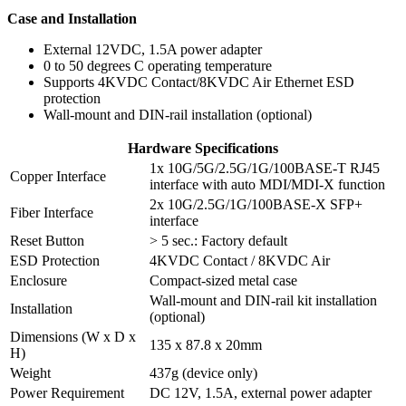
Case and Installation
External 12VDC, 1.5A power adapter
0 to 50 degrees C operating temperature
Supports 4KVDC Contact/8KVDC Air Ethernet ESD
protection
Wall-mount and DIN-rail installation (optional)
Hardware Specifications
1x 10G/5G/2.5G/1G/100BASE-T RJ45
Copper Interface
interface with auto MDI/MDI-X function
2x 10G/2.5G/1G/100BASE-X SFP+
Fiber Interface
interface
Reset Button
> 5 sec.: Factory default
ESD Protection
4KVDC Contact / 8KVDC Air
Enclosure
Compact-sized metal case
Wall-mount and DIN-rail kit installation
Installation
(optional)
Dimensions (W x D x
135 x 87.8 x 20mm
H)
Weight
437g (device only)
Power Requirement
DC 12V, 1.5A, external power adapter