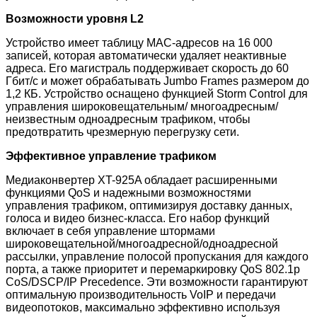
Возможности уровня L2
Устройство имеет таблицу MAC-адресов на 16 000
записей, которая автоматически удаляет неактивные
адреса. Его магистраль поддерживает скорость до 60
Гбит/с и может обрабатывать Jumbo Frames размером до
1,2 КБ. Устройство оснащено функцией Storm Control для
управления широковещательным/ многоадресным/
неизвестным одноадресным трафиком, чтобы
предотвратить чрезмерную перегрузку сети.
Эффективное управление трафиком
Медиаконвертер XT-925A обладает расширенными
функциями QoS и надежными возможностями
управления трафиком, оптимизируя доставку данных,
голоса и видео бизнес-класса. Его набор функций
включает в себя управление штормами
широковещательной/многоадресной/одноадресной
рассылки, управление полосой пропускания для каждого
порта, а также приоритет и перемаркировку QoS 802.1p
CoS/DSCP/IP Precedence. Эти возможности гарантируют
оптимальную производительность VoIP и передачи
видеопотоков, максимально эффективно используя