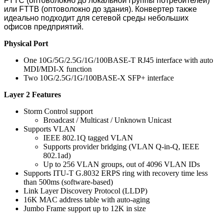
FTTC (оптоволокно до локальной группы потребителей)
или FTTB (оптоволокно до здания). Конвертер также
идеально подходит для сетевой среды небольших
офисов предприятий.
Physical Port
One 10G/5G/2.5G/1G/100BASE-T RJ45 interface with auto
MDI/MDI-X function
Two 10G/2.5G/1G/100BASE-X SFP+ interface
Layer 2 Features
Storm Control support
Broadcast / Multicast / Unknown Unicast
Supports VLAN
IEEE 802.1Q tagged VLAN
Supports provider bridging (VLAN Q-in-Q, IEEE
802.1ad)
Up to 256 VLAN groups, out of 4096 VLAN IDs
Supports ITU-T G.8032 ERPS ring with recovery time less
than 500ms (software-based)
Link Layer Discovery Protocol (LLDP)
16K MAC address table with auto-aging
Jumbo Frame support up to 12K in size