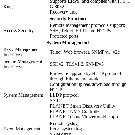
Supports ERPS, and complies with ITU-T
Ring
G.8032
Recovery time
Security Function
Remote management protocols support:
Access Security
SSH, Telnet, HTTP and HTTPs
Protected ports
System Management
Basic Management
Telnet, Web browser, SNMP v1, v2c
Interfaces
Secure Management
SSHv2, TLSv1.2, SNMPv3
Interfaces
Firmware upgrade by HTTP protocol
through Ethernet network
Configuration upload/download through
HTTP
System Management
LLDP protocol
SNTP
PLANET Smart Discovery Utility
PLANET NMS Controller
PLANET CloudViewer mobile app
Remote syslog
Event Management
Local system log
SNMP trap