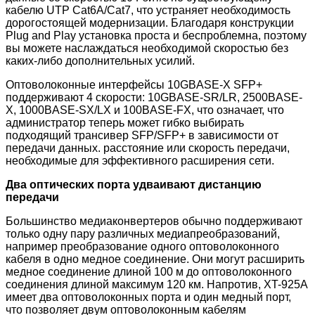
кабелю UTP Cat6A/Cat7, что устраняет необходимость
дорогостоящей модернизации. Благодаря конструкции
Plug and Play установка проста и беспроблемна, поэтому
вы можете наслаждаться необходимой скоростью без
каких-либо дополнительных усилий.
Оптоволоконные интерфейсы 10GBASE-X SFP+
поддерживают 4 скорости: 10GBASE-SR/LR, 2500BASE-
X, 1000BASE-SX/LX и 100BASE-FX, что означает, что
администратор теперь может гибко выбирать
подходящий трансивер SFP/SFP+ в зависимости от
передачи данных. расстояние или скорость передачи,
необходимые для эффективного расширения сети.
Два оптических порта удваивают дистанцию
передачи
Большинство медиаконвертеров обычно поддерживают
только одну пару различных медиапреобразований,
например преобразование одного оптоволоконного
кабеля в одно медное соединение. Они могут расширить
медное соединение длиной 100 м до оптоволоконного
соединения длиной максимум 120 км. Напротив, XT-925A
имеет два оптоволоконных порта и один медный порт,
что позволяет двум оптоволоконным кабелям