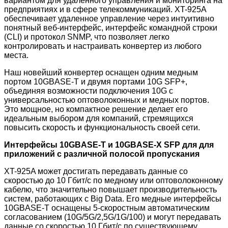
вариантом для удаленного управления и мониторинга на
предприятиях и в сфере телекоммуникаций. XT-925A
обеспечивает удаленное управление через интуитивно
понятный веб-интерфейс, интерфейс командной строки
(CLI) и протокол SNMP, что позволяет легко
контролировать и настраивать конвертер из любого
места.
Наш новейший конвертер оснащен одним медным
портом 10GBASE-T и двумя портами 10G SFP+,
объединяя возможности подключения 10G с
универсальностью оптоволоконных и медных портов.
Это мощное, но компактное решение делает его
идеальным выбором для компаний, стремящихся
повысить скорость и функциональность своей сети.
Интерфейсы 10GBASE-T и 10GBASE-X SFP для для
приложений с различной полосой пропускания
XT-925A может достигать передавать данные со
скоростью до 10 Гбит/с по медному или оптоволоконному
кабелю, что значительно повышает производительность
систем, работающих с Big Data. Его медные интерфейсы
10GBASE-T оснащены 5-скоростным автоматическим
согласованием (10G/5G/2,5G/1G/100) и могут передавать
данные со скоростью 10 Гбит/с по существующему