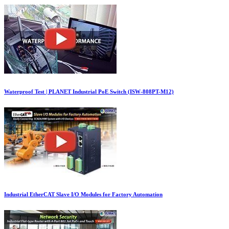
Waterproof Test | PLANET Industrial PoE Switch (ISW-808PT-M12)
Industrial EtherCAT Slave I/O Modules for Factory Automation