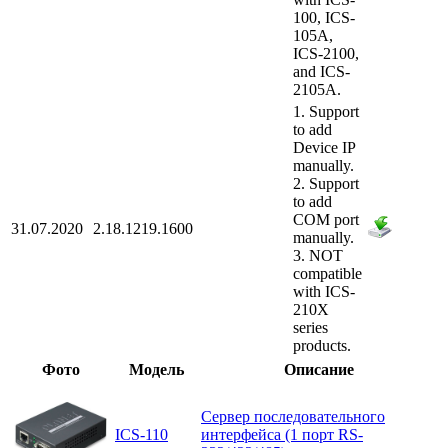
100, ICS-
105A,
ICS-2100,
and ICS-
2105A.
1. Support
to add
Device IP
manually.
2. Support
to add
COM port
31.07.2020
2.18.1219.1600
manually.
3. NOT
compatible
with ICS-
210X
series
products.
Фото
Модель
Описание
Сервер последовательного
ICS-110
интерфейса (1 порт RS-