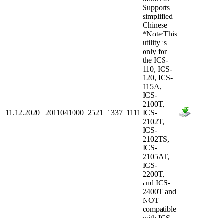
Supports
simplified
Chinese
*Note:This
utility is
only for
the ICS-
110, ICS-
120, ICS-
115A,
ICS-
2100T,
11.12.2020
2011041000_2521_1337_1111
ICS-
2102T,
ICS-
2102TS,
ICS-
2105AT,
ICS-
2200T,
and ICS-
2400T and
NOT
compatible
with ICS-