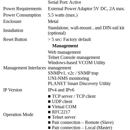
Serial Port: Active
Power Requirements
External Power Adaptor 5V DC, 2A max.
Power Consumption
5.5 watts (max.)
Enclosure
Metal
Standalone, wall-mount , and DIN-rail kit
Installation
(optional)
Reset Button
> 5 sec: Factory default
Management
Web management
Telnet Console management
Windows-based VCOM Utility
Management Interfaces
management
SNMPv1, v2c / SNMP trap
UNI-NMS monitoring
PLANET Smart Discovery Utility
IP Version
IPv4 and IPv6
■ TCP server / TCP client
■ UDP client
■ Virtual COM
■ RFC2217
Operation Mode
■ Telnet server
■ Pair connection – Remote (Slave)
■ Pair connection – Local (Master)