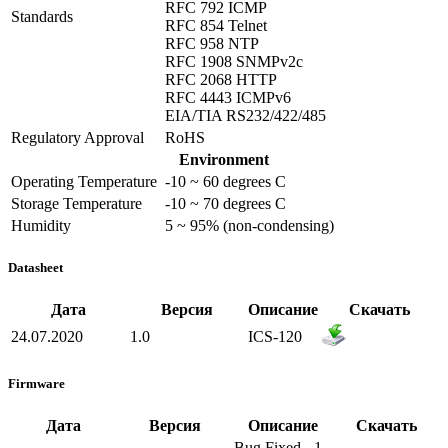
RFC 792 ICMP
Standards
RFC 854 Telnet
RFC 958 NTP
RFC 1908 SNMPv2c
RFC 2068 HTTP
RFC 4443 ICMPv6
EIA/TIA RS232/422/485
Regulatory Approval
RoHS
Environment
Operating Temperature
-10 ~ 60 degrees C
Storage Temperature
-10 ~ 70 degrees C
Humidity
5 ~ 95% (non-condensing)
Datasheet
Дата
Версия
Описание
Скачать
24.07.2020
1.0
ICS-120
Firmware
Дата
Версия
Описание
Скачать
Bug Fixed - 1.