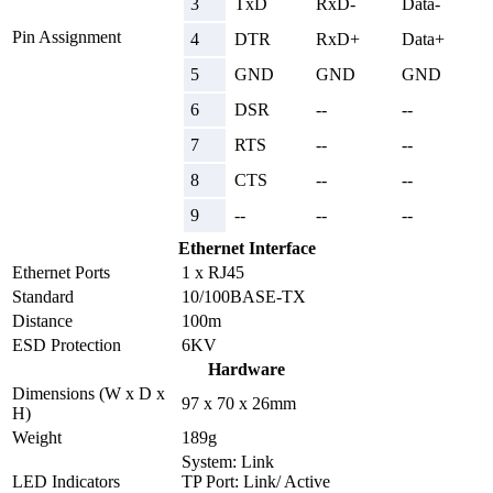
3
TxD
RxD-
Data-
Pin Assignment
4
DTR
RxD+
Data+
5
GND
GND
GND
6
DSR
--
--
7
RTS
--
--
8
CTS
--
--
9
--
--
--
Ethernet Interface
Ethernet Ports
1 x RJ45
Standard
10/100BASE-TX
Distance
100m
ESD Protection
6KV
Hardware
Dimensions (W x D x
97 x 70 x 26mm
H)
Weight
189g
System: Link
LED Indicators
TP Port: Link/ Active