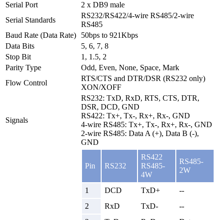
Serial Port
2 x DB9 male
RS232/RS422/4-wire RS485/2-wire
Serial Standards
RS485
Baud Rate (Data Rate)
50bps to 921Kbps
Data Bits
5, 6, 7, 8
Stop Bit
1, 1.5, 2
Parity Type
Odd, Even, None, Space, Mark
RTS/CTS and DTR/DSR (RS232 only)
Flow Control
XON/XOFF
RS232: TxD, RxD, RTS, CTS, DTR,
DSR, DCD, GND
RS422: Tx+, Tx-, Rx+, Rx-, GND
Signals
4-wire RS485: Tx+, Tx-, Rx+, Rx-, GND
2-wire RS485: Data A (+), Data B (-),
GND
RS422
RS485-
Pin
RS232
RS485-
2W
4W
1
DCD
TxD+
--
2
RxD
TxD-
--