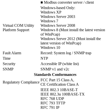
■ Modbus converter server / client
Windows-based Only:
Windows XP
Windows Server 2003
Windows 7
Virtual COM Utility
Windows Server 2008
Platform Support
Windows 8 (Must install the latest version
of WinPcap)
Windows Server 2012 (Must install the
latest version of WinPcap)
Windows 10
Fault Alarm
Record: System log / SNMP trap
Time
NTP
Security
Accessible IP (white list)
SNMP
SNMP v1 and v2c
Standards Conformances
FCC Part 15 Class A,
Regulatory Compliance
CE Certification Class A
IEEE 802.3 10BASE-T
IEEE 802.3u 100BASE-TX
RFC 768 UDP
RFC 793 TFTP
RFC 791 IP