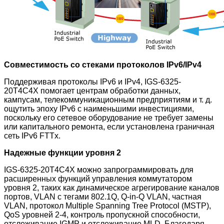
Совместимость со стеками протоколов IPv6/IPv4
Поддерживая протоколы IPv6 и IPv4, IGS-6325-
20T4C4X
помогает центрам обработки данных,
кампусам, телекоммуникационным предприятиям и т. д.
ощутить эпоху IPv6 с наименьшими инвестициями,
поскольку его сетевое оборудование не требует замены
или капитального ремонта, если установлена граничная
сеть IPv6 FTTx.
Надежные функции уровня 2
IGS-6325-20T4C4X
можно запрограммировать для
расширенных функций управления коммутатором
уровня 2, таких как динамическое агрегирование каналов
портов, VLAN с тегами 802.1Q, Q-in-Q VLAN, частная
VLAN, протокол Multiple Spanning Tree Protocol (MSTP),
QoS уровней 2-4, контроль пропускной способности,
отслеживание IGMP и отслеживание MLD. Благодаря