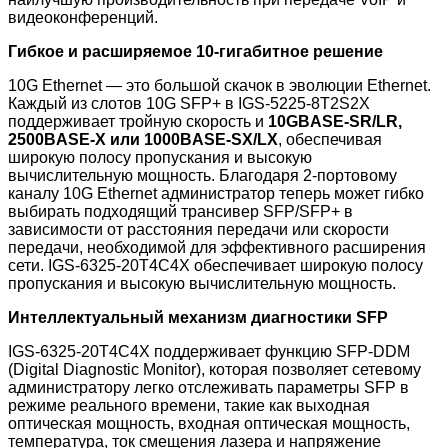
видеоконференций.
Гибкое и расширяемое 10-гигабитное решение
10G Ethernet — это большой скачок в эволюции Ethernet.
Каждый из слотов 10G SFP+ в IGS-5225-8T2S2X
поддерживает тройную скорость и
10GBASE-SR/LR,
2500BASE-X или 1000BASE-SX/LX
, обеспечивая
широкую полосу пропускания и высокую
вычислительную мощность. Благодаря 2-портовому
каналу 10G Ethernet администратор теперь может гибко
выбирать подходящий трансивер SFP/SFP+ в
зависимости от расстояния передачи или скорости
передачи, необходимой для эффективного расширения
сети.
IGS-6325-20T4C4X обеспечивает широкую полосу
пропускания и высокую вычислительную мощность.
Интеллектуальный механизм диагностики SFP
IGS-6325-20T4C4X поддерживает функцию SFP-DDM
(Digital Diagnostic Monitor), которая позволяет сетевому
администратору легко отслеживать параметры SFP в
режиме реального времени, такие как выходная
оптическая мощность, входная оптическая мощность,
температура, ток смещения лазера и напряжение