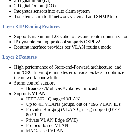
2 Digital Input (DI)
2 Digital Output (DO)
Integrates sensors into auto alarm system
Transfers alarm to IP network via email and SNMP trap
Layer 3 IP Routing Features
Supports maximum 128 static routes and route summarization
IP dynamic routing protocol supports OSPFv2
Routing interface provides per VLAN routing mode
Layer 2 Features
High performance of Store-and-Forward architecture, and
runt/CRC filtering eliminates erroneous packets to optimize
the network bandwidth
Storm control support
Broadcast/Multicast/Unknown unicast
Supports
VLAN
IEEE 802.1Q tagged VLAN
Up to 4K VLANs groups, out of 4096 VLAN IDs
Provides Bridging (VLAN Q-in-Q) support (IEEE
802.1ad)
Private VLAN Edge (PVE)
Protocol-based VLAN
MAC-based VLAN