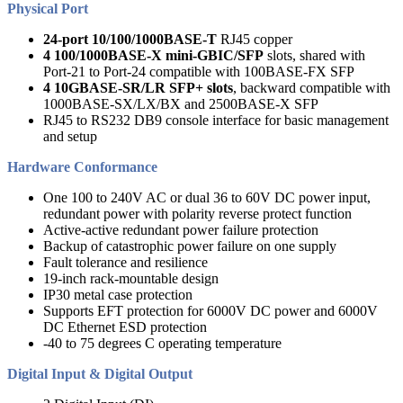
Physical Port
24-port 10/100/1000BASE-T
RJ45 copper
4 100/1000BASE-X mini-GBIC/SFP
slots, shared with
Port-21 to Port-24 compatible with 100BASE-FX SFP
4 10GBASE-SR/LR SFP+ slots
, backward compatible with
1000BASE-SX/LX/BX and 2500BASE-X SFP
RJ45 to RS232 DB9 console interface for basic management
and setup
Hardware Conformance
One 100 to 240V AC or dual 36 to 60V DC power input,
redundant power with polarity reverse protect function
Active-active redundant power failure protection
Backup of catastrophic power failure on one supply
Fault tolerance and resilience
19-inch rack-mountable design
IP30 metal case protection
Supports EFT protection for 6000V DC power and 6000V
DC Ethernet ESD protection
-40 to 75 degrees C operating temperature
Digital Input & Digital Output