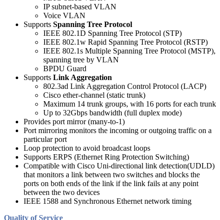
IP subnet-based VLAN
Voice VLAN
Supports
Spanning Tree Protocol
IEEE 802.1D Spanning Tree Protocol (STP)
IEEE 802.1w Rapid Spanning Tree Protocol (RSTP)
IEEE 802.1s Multiple Spanning Tree Protocol (MSTP),
spanning tree by VLAN
BPDU Guard
Supports
Link Aggregation
802.3ad Link Aggregation Control Protocol (LACP)
Cisco ether-channel (static trunk)
Maximum 14 trunk groups, with 16 ports for each trunk
Up to 32Gbps bandwidth (full duplex mode)
Provides port mirror (many-to-1)
Port mirroring monitors the incoming or outgoing traffic on a
particular port
Loop protection to avoid broadcast loops
Supports ERPS (Ethernet Ring Protection Switching)
Compatible with Cisco Uni-directional link detection(UDLD)
that monitors a link between two switches and blocks the
ports on both ends of the link if the link fails at any point
between the two devices
IEEE 1588 and Synchronous Ethernet network timing
Quality of Service