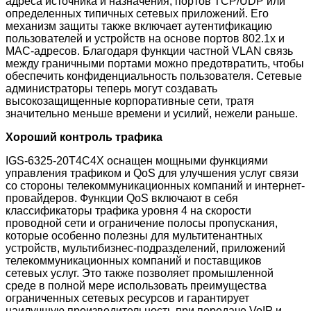
адреса источника и назначения, портов TCP/UDP или
определенных типичных сетевых приложений. Его
механизм защиты также включает аутентификацию
пользователей и устройств на основе портов 802.1x и
MAC-адресов. Благодаря функции частной VLAN связь
между граничными портами можно предотвратить, чтобы
обеспечить конфиденциальность пользователя. Сетевые
администраторы теперь могут создавать
высокозащищенные корпоративные сети, тратя
значительно меньше времени и усилий, нежели раньше.
Хороший контроль трафика
IGS-6325-20T4C4X
оснащен мощными функциями
управления трафиком и QoS для улучшения услуг связи
со стороны телекоммуникационных компаний и интернет-
провайдеров. Функции QoS включают в себя
классификаторы трафика уровня 4 на скорости
проводной сети и ограничение полосы пропускания,
которые особенно полезны для мультитенантных
устройств, мультибизнес-подразделений, приложений
телекоммуникационных компаний и поставщиков
сетевых услуг. Это также позволяет промышленной
среде в полной мере использовать преимущества
ограниченных сетевых ресурсов и гарантирует
наилучшую производительность при передаче VoIP и