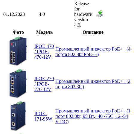
Release
for
01.12.2023
4.0
hardware
version
4.0.
Фото
Модель
Описание
IPOE-470
Промышленный инжектор PoE++ (4
/ IPOE-
порта 802.3bt PoE++)
470-12V
IPOE-270
Промышленный инжектор PoE++ (2
/ IPOE-
порта 802.3bt)
270-12V
Промышленный инжектор PoE++ (1
IPOE-
порт 802.3bt, 95 Вт, -40~75C, 12~54
171-95W
V DC)