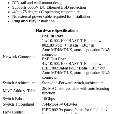
DIN-rail and wall-mount designs
Supports 6000V DC Ethernet ESD protection
-40 to 75 degrees C operating temperature
No external power cable required for installation
Plug and Play
installation
Hardware Specifications
PoE In Port
1 x 10/100/1000BASE-T Ethernet with
802.3bt PoE++ “
Data + DC
” in
Auto MDI/MDI-X, auto-negotiation RJ45
connector
Network Connector
PoE Out Port
4 x 10/100/1000BASE-T Ethernet with
IEEE 802.3af/at PoE “
Data + DC
” out
Auto MDI/MDI-X, auto-negotiation RJ45
connector
Switch Architecture
Store-and-Forward switch architecture
2K MAC address table with auto learning
MAC Address Table
function
Switch Fabric
10Gbps
Switch Throughput
7.44Mpps @ 64Bytes
IEEE 802.3x pause frame for full duplex
Flow Control