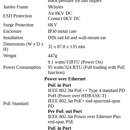
Back pressure for half duplex
Jumbo Frame
9Kbytes
Air 8KV DC
ESD Protection
Contact 6KV DC
Surge Protection
6KV
Enclosure
IP30 metal case
Installation
DIN-rail kit and wall-mount ear
Dimensions (W x D x
32 x 87.8 x 135 mm
H)
Weignt
447g
9.1 watts/31BTU (Power On)
Power Consumption
95 watts/324 BTU (Full loading with PoE
function)
Power over Ethernet
PoE in Port
IEEE 802.3bt PoE++ Type 4 standard PD
PoH (Power over HDBASE-T)
IEEE 802.3at PoE+ end-span/mid-span
PoE Standard
PD
Per PoE out Port
IEEE 802.3at Power over Ethernet Plus
end-span PSE
PoE in Port