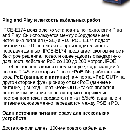
Plug and Play и легкость кабельных работ
IPOE-E174 можно легко установить по технологии Plug
and Play. Он используется между оборудованием
источника питания (PSE) и PD. IPOE-E174 подает
питание на PD, не влияя на производительность
передачи данных. IPOE-E174 предлагает экономичное и
быстрое решение, позволяющее удвоить стандартную
дальность действия PoE со 100 до 200 метров. IPOE-
E174 выполнен в компактном корпусе, содержащем 5
портов RJ45, из которых 1 порт «
PoE IN
» работает как
вход
PoE (данные и питание)
, а 4 порта «
PoE OUT
» на
другой стороне функционируют как PoE (данные и
питание). ) выход. Порт «
PoE OUT
» также является
источником питания, через который напряжение
постоянного тока передается по кат. 5/5e/6, а данные и
питание одновременно передаются между PSE и PD.
Один источник питания сразу для нескольких
устройств
Достаточно ли длины 100-метрового кабеля для