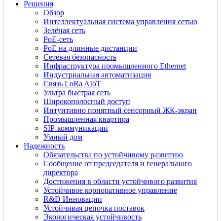
Решения
Обзор
Интеллектуальная система управления сетью
Зелёная сеть
PoE-сеть
PoE на длинные дистанции
Сетевая безопасность
Инфраструктура промышленного Ethernet
Индустриальная автоматизация
Связь LoRa AIoT
Ультра быстрая сеть
Широкополосный доступ
Интуитивно понятный сенсорный ЖК-экран
Промышленная квартира
SIP-коммуникации
Умный дом
Надежность
Обязательства по устойчивому развитию
Сообщение от председателя и генерального
директора
Достижения в области устойчивого развития
Устойчивое корпоративное управление
R&D Инновации
Устойчивая цепочка поставок
Экологическая устойчивость