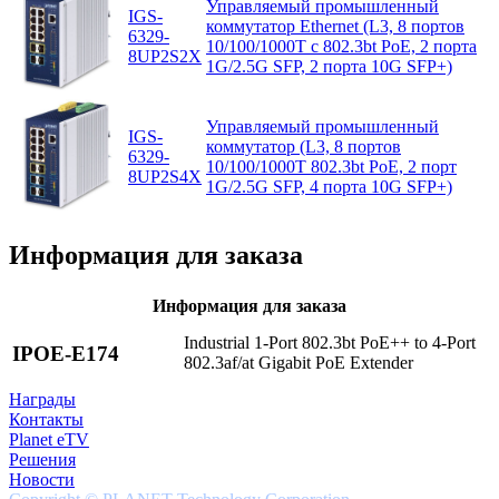
Управляемый промышленный
IGS-
коммутатор Ethernet (L3, 8 портов
6329-
10/100/1000T с 802.3bt PoE, 2 порта
8UP2S2X
1G/2.5G SFP, 2 порта 10G SFP+)
Управляемый промышленный
IGS-
коммутатор (L3, 8 портов
6329-
10/100/1000T 802.3bt PoE, 2 порт
8UP2S4X
1G/2.5G SFP, 4 порта 10G SFP+)
Информация для заказа
Информация для заказа
Industrial 1-Port 802.3bt PoE++ to 4-Port
IPOE-E174
802.3af/at Gigabit PoE Extender
Награды
Контакты
Planet eTV
Решения
Новости