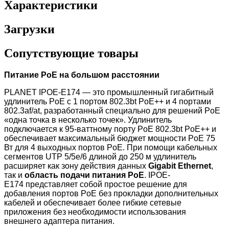
Характеристики
Загрузки
Сопутствующие товары
Питание PoE на большом расстоянии
PLANET IPOE-E174
— это промышленный гигабитный
удлинитель PoE с 1 портом 802.3bt PoE++ и 4 портами
802.3af/at, разработанный специально для решений PoE
«одна точка в несколько точек». Удлинитель
подключается к 95-ваттному порту PoE 802.3bt PoE++ и
обеспечивает максимальный бюджет мощности PoE 75
Вт для 4 выходных портов PoE. При помощи кабельных
сегментов UTP 5/5e/6 длиной до 250 м удлинитель
расширяет как зону действия данных
Gigabit Ethernet
,
так и
область подачи питания PoE
. IPOE-
E174 представляет собой простое решение для
добавления портов PoE без прокладки дополнительных
кабелей и обеспечивает более гибкие сетевые
приложения без необходимости использования
внешнего адаптера питания.