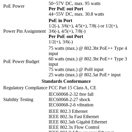
50~57V DC, max. 95 watts
PoE Power
Per PoE out Port
44~55V DC, max. 30.8 watts
PoE in Port
1/2(-), 3/6(+), 4/5(+), 7/8(-) or 1/2(+),
Power Pin Assignment
3/6(-), 4/5(+), 7/8(-)
Per PoE out Port
1/2(+), 3/6(-)
75 watts (max.) @ 802.3bt PoE++ Type 4
input
60 watts (max.) @ 802.3bt PoE++ Type 3
PoE Power Budget
input
75 watts (max.) @ PoH input
25 watts (max.) @ 802.3at PoE+ input
Standards Conformance
Regulatory Compliance
FCC Part 15 Class A, CE
IEC60068-2-32 free fall
Stability Testing
IEC60068-2-27 shock
IEC60068-2-6 vibration
IEEE 802.3 Ethernet
IEEE 802.3u Fast Ethernet
IEEE 802.3ab Gigabit Ethernet
IEEE 802.3x Flow Control