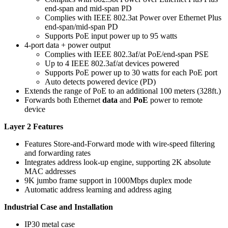
end-span and mid-span PD
Complies with IEEE 802.3at Power over Ethernet Plus
end-span/mid-span PD
Supports PoE input power up to 95 watts
4-port data + power output
Complies with IEEE 802.3af/at PoE/end-span PSE
Up to 4 IEEE 802.3af/at devices powered
Supports PoE power up to 30 watts for each PoE port
Auto detects powered device (PD)
Extends the range of PoE to an additional 100 meters (328ft.)
Forwards both Ethernet
data
and
PoE
power to remote
device
Layer 2 Features
Features Store-and-Forward mode with wire-speed filtering
and forwarding rates
Integrates address look-up engine, supporting 2K absolute
MAC addresses
9K jumbo frame support in 1000Mbps duplex mode
Automatic address learning and address aging
Industrial Case and Installation
IP30 metal case