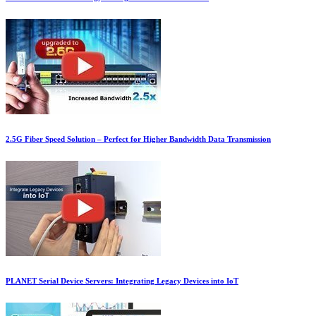
2.5G Fiber Speed Solution – Perfect for Higher Bandwidth Data Transmission
PLANET Serial Device Servers: Integrating Legacy Devices into IoT