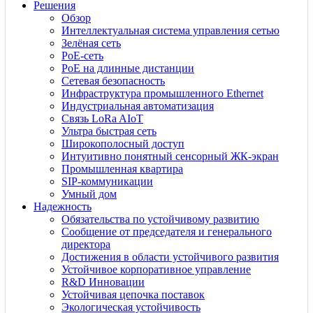
Решения
Обзор
Интеллектуальная система управления сетью
Зелёная сеть
PoE-сеть
PoE на длинные дистанции
Сетевая безопасность
Инфраструктура промышленного Ethernet
Индустриальная автоматизация
Связь LoRa AIoT
Ультра быстрая сеть
Широкополосный доступ
Интуитивно понятный сенсорный ЖК-экран
Промышленная квартира
SIP-коммуникации
Умный дом
Надежность
Обязательства по устойчивому развитию
Сообщение от председателя и генерального
директора
Достижения в области устойчивого развития
Устойчивое корпоративное управление
R&D Инновации
Устойчивая цепочка поставок
Экологическая устойчивость