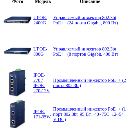
Фото
Модель
Описание
UPOE-
Управляемый инжектор 802.3bt
2400G
PoE++ (24 порта Gigabit, 800 Вт)
UPOE-
Управляемый инжектор 802.3bt
800G
PoE++ (8 портов Gigabit, 400 Вт)
IPOE-
270 /
Промышленный инжектор PoE++ (2
IPOE-
порта 802.3bt)
270-12V
Промышленный инжектор PoE++ (1
IPOE-
порт 802.3bt, 95 Вт, -40~75C, 12~54
171-95W
V DC)