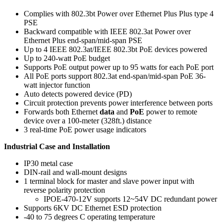
Complies with 802.3bt Power over Ethernet Plus Plus type 4
PSE
Backward compatible with IEEE 802.3at Power over
Ethernet Plus end-span/mid-span PSE
Up to 4 IEEE 802.3at/IEEE 802.3bt PoE devices powered
Up to 240-watt PoE budget
Supports PoE output power up to 95 watts for each PoE port
All PoE ports support 802.3at end-span/mid-span PoE 36-
watt injector function
Auto detects powered device (PD)
Circuit protection prevents power interference between ports
Forwards both Ethernet
data
and
PoE
power to remote
device over a 100-meter (328ft.) distance
3 real-time PoE power usage indicators
Industrial Case and Installation
IP30 metal case
DIN-rail and wall-mount designs
1 terminal block for master and slave power input with
reverse polarity protection
IPOE-470-12V supports 12~54V DC redundant power
Supports 6KV DC Ethernet ESD protection
-40 to 75 degrees C operating temperature