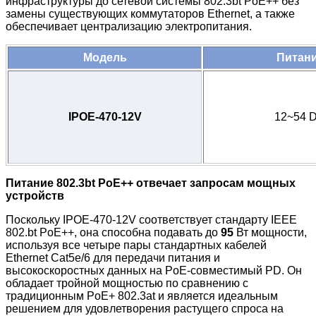
инфраструктуры до сетевой системы 802.3bt PoE++ без
замены существующих коммутаторов Ethernet, а также
обеспечивает централизацию электропитания.
Модель
Питан
IPOE-470-12V
12~54 
Питание 802.3bt PoE++ отвечает запросам мощных
устройств
Поскольку IPOE-470-12V
соответствует стандарту IEEE
802.bt PoE++, она способна подавать до
95
Вт мощности,
используя все четыре пары стандартных кабелей
Ethernet Cat5e/6 для передачи питания и
высокоскоростных данных на PoE-совместимый PD. Он
обладает тройной мощностью по сравнению с
традиционным PoE+ 802.3at и является идеальным
решением для удовлетворения растущего спроса на