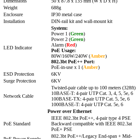
Dimensions
50 x 87.8 x 135 mm (W x D x H)
Weight
688g
Enclosure
IP30 metal case
Installation
DIN-rail kit and wall-mount kit
System:
Power 1 (
Green
)
Power 2 (
Green
)
Alarm (
Red
)
LED Indicator
PoE Usage:
80W/160W/240W (
Amber
)
802.3bt PoE++ Port:
PoE-in-use x 1 (
Amber
)
ESD Protection
6KV
Surge Protection
6KV
Twisted-pair cable up to 100 meters (328ft)
10BASE-T: 4-pair UTP Cat. 3, 4, 5, 5e, 6
Network Cable
100BASE-TX: 4-pair UTP Cat. 5, 5e, 6
1000BASE-T: 4-pair UTP Cat. 5e, 6
Power over Ethernet
IEEE 802.3bt PoE++, 4-pair type 4 PSE
PoE Standard
Backward compatible with IEEE 802.3at
PoE+ PSE
802.3bt PoE++/Legacy End-span + Mid-
PoE Power Supply