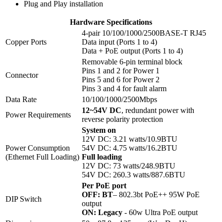
Plug and Play installation
Hardware Specifications
4-pair 10/100/1000/2500BASE-T RJ45
Copper Ports
Data input (Ports 1 to 4)
Data + PoE output (Ports 1 to 4)
Removable 6-pin terminal block
Pins 1 and 2 for Power 1
Connector
Pins 5 and 6 for Power 2
Pins 3 and 4 for fault alarm
Data Rate
10/100/1000/2500Mbps
12~54V DC
, redundant power with
Power Requirements
reverse polarity protection
System on
12V DC: 3.21 watts/10.9BTU
Power Consumption
54V DC: 4.75 watts/16.2BTU
(Ethernet Full Loading)
Full loading
12V DC: 73 watts/248.9BTU
54V DC: 260.3 watts/887.6BTU
Per PoE port
OFF: BT
– 802.3bt PoE++ 95W PoE
DIP Switch
output
ON: Legacy
- 60w Ultra PoE output