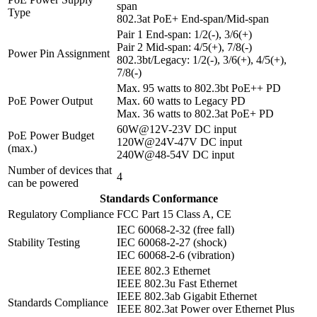
span
Type
802.3at PoE+ End-span/Mid-span
Pair 1 End-span: 1/2(-), 3/6(+)
Pair 2 Mid-span: 4/5(+), 7/8(-)
Power Pin Assignment
802.3bt/Legacy: 1/2(-), 3/6(+), 4/5(+),
7/8(-)
Max. 95 watts to 802.3bt PoE++ PD
PoE Power Output
Max. 60 watts to Legacy PD
Max. 36 watts to 802.3at PoE+ PD
60W@12V-23V DC input
PoE Power Budget
120W@24V-47V DC input
(max.)
240W@48-54V DC input
Number of devices that
4
can be powered
Standards Conformance
Regulatory Compliance
FCC Part 15 Class A, CE
IEC 60068-2-32 (free fall)
Stability Testing
IEC 60068-2-27 (shock)
IEC 60068-2-6 (vibration)
IEEE 802.3 Ethernet
IEEE 802.3u Fast Ethernet
IEEE 802.3ab Gigabit Ethernet
Standards Compliance
IEEE 802.3at Power over Ethernet Plus