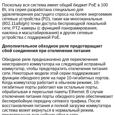
Поскольку вся система имеет общий бюджет PoE в 100
Вт, эта серия разработана специально для
удовлетворения растущего спроса на более энергоемкие
сетевые устройства (PD), такие как многоканальные
(802.11a/b/g/n) точки доступа беспроводной локальной
сети, PTZ-камеры (с функцией панорамирования,
наклона и масштабирования) и другие сетевые
устройства с поддержкой PoE.
Дополнительное обходное реле предотвращает
сбой соединения при отключении питания
Обходное реле предназначено для переключения
неисправного коммутатора на следующий исправный
коммутатор, чтобы предотвратить отключение питания
сети. Некоторые модели этой серии поддерживают
функцию обходного реле на паре 10-гигабитных портов.
Когда коммутатор работает в обычном режиме, 10-
гигабитные порты работают как остальные порты,
обрабатывая и пересылая пакеты Ethernet. В случае
отключения питания порты обходного реле обеспечивают
бесперебойную передачу сетевого трафика. После
восстановления питания и полной загрузки коммутатора
система может вернуться в нормальный режим,
предотвращая дальнейшие сбои в сети.